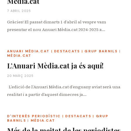
Mèdia.cat
7 ABRIL 2025
Gràcies! El passat dimarts 1 d’abril al vespre vam
presentar el nou Anuari Mèdia.cat 2024-2025 a…
ANUARI MÈDIA.CAT
|
DESTACATS
|
GRUP BARNILS
|
MÈDIA.CAT
L’Anuari Mèdia.cat ja és aquí!
20 MARÇ 2025
L’edició de l’Anuari Mèdia.cat d’enguany aviat serà una
realitat i a partir d’aquest dimecres ja…
D'INTERÈS PERIODÍSTIC
|
DESTACATS
|
GRUP
BARNILS
|
MÈDIA.CAT
Més de la meitat de les periodistes