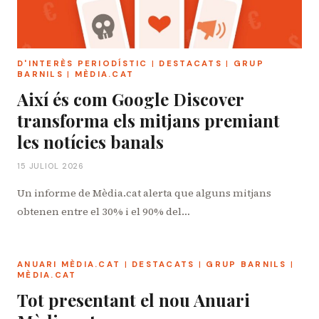
D'INTERÈS PERIODÍSTIC
|
DESTACATS
|
GRUP
BARNILS
|
MÈDIA.CAT
Així és com Google Discover
transforma els mitjans premiant
les notícies banals
15 JULIOL 2026
Un informe de Mèdia.cat alerta que alguns mitjans
obtenen entre el 30% i el 90% del…
ANUARI MÈDIA.CAT
|
DESTACATS
|
GRUP BARNILS
|
MÈDIA.CAT
Tot presentant el nou Anuari