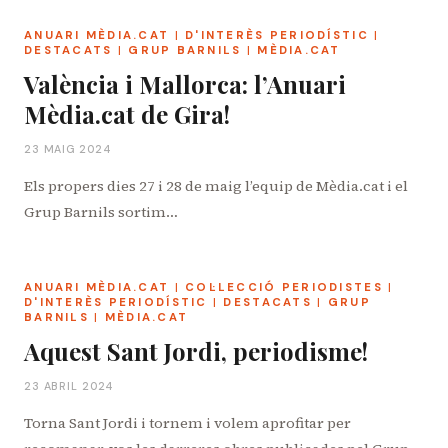
ANUARI MÈDIA.CAT
|
D'INTERÈS PERIODÍSTIC
|
DESTACATS
|
GRUP BARNILS
|
MÈDIA.CAT
València i Mallorca: l’Anuari
Mèdia.cat de Gira!
23 MAIG 2024
Els propers dies 27 i 28 de maig l’equip de Mèdia.cat i el
Grup Barnils sortim…
ANUARI MÈDIA.CAT
|
COL·LECCIÓ PERIODISTES
|
D'INTERÈS PERIODÍSTIC
|
DESTACATS
|
GRUP
BARNILS
|
MÈDIA.CAT
Aquest Sant Jordi, periodisme!
23 ABRIL 2024
Torna Sant Jordi i tornem i volem aprofitar per