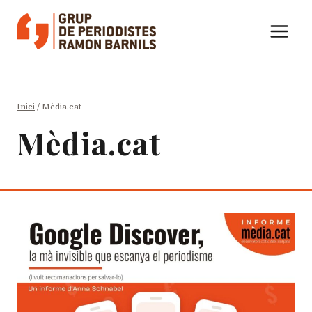
Vés
al
contingut
Inici
/
Mèdia.cat
Mèdia.cat