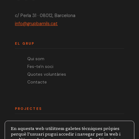
c/ Perla 31 · 08012, Barcelona
info@grupbarnils.cat
EL GRUP
Qui som
Fes-te'n soci
Quotes voluntàries
Contacte
PROJECTES
Mèdia.cat
En aquesta web utilitzem galetes tècniques pròpies
Premi Ramon Barnils
perquè l'usuari pugui accedir i navegar per la web i