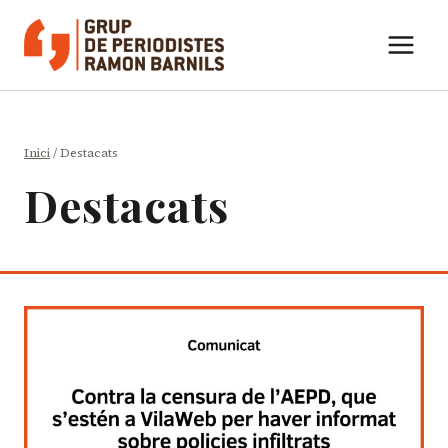
Vés
al
contingut
Inici
/
Destacats
Destacats