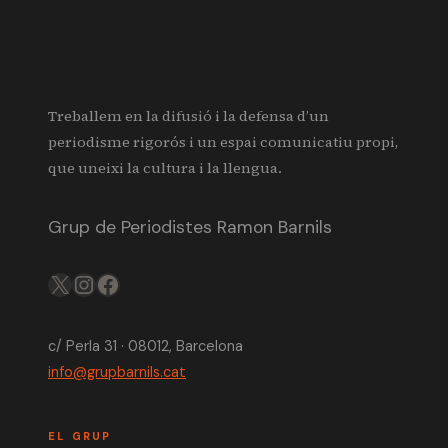
pàgines
Treballem en la difusió i la defensa d’un
periodisme rigorós i un espai comunicatiu propi,
que uneixi la cultura i la llengua.
Grup de Periodistes Ramon Barnils
X
IG
FB
c/ Perla 31 · 08012, Barcelona
info@grupbarnils.cat
EL GRUP