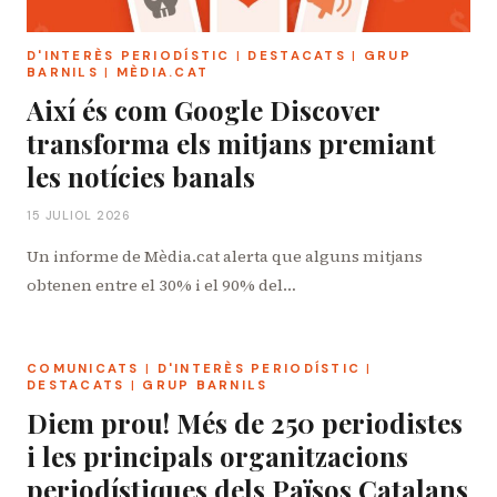
D'INTERÈS PERIODÍSTIC
|
DESTACATS
|
GRUP
BARNILS
|
MÈDIA.CAT
Així és com Google Discover
transforma els mitjans premiant
les notícies banals
15 JULIOL 2026
Un informe de Mèdia.cat alerta que alguns mitjans
obtenen entre el 30% i el 90% del…
COMUNICATS
|
D'INTERÈS PERIODÍSTIC
|
DESTACATS
|
GRUP BARNILS
Diem prou! Més de 250 periodistes
i les principals organitzacions
periodístiques dels Països Catalans