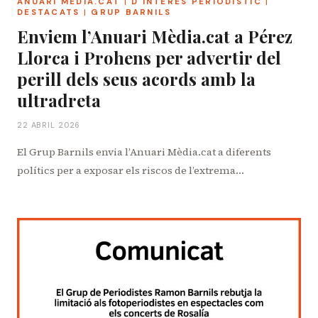
ANUARI MÈDIA.CAT
|
D'INTERÈS PERIODÍSTIC
|
DESTACATS
|
GRUP BARNILS
Enviem l’Anuari Mèdia.cat a Pérez
Llorca i Prohens per advertir del
perill dels seus acords amb la
ultradreta
22 ABRIL 2026
El Grup Barnils envia l’Anuari Mèdia.cat a diferents
polítics per a exposar els riscos de l’extrema…