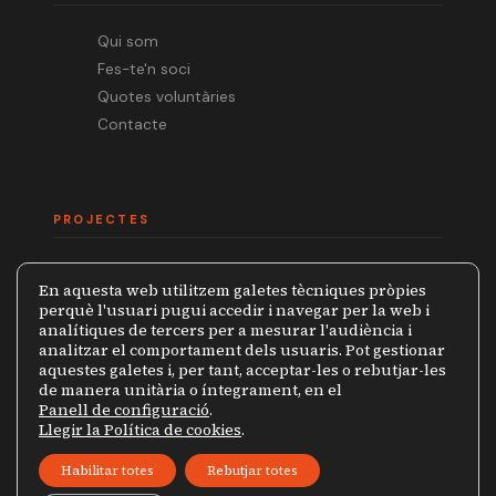
Qui som
Fes-te'n soci
Quotes voluntàries
Contacte
PROJECTES
Mèdia.cat
En aquesta web utilitzem galetes tècniques pròpies
Premi Ramon Barnils
perquè l'usuari pugui accedir i navegar per la web i
analítiques de tercers per a mesurar l'audiència i
Col·lecció Periodistes
analitzar el comportament dels usuaris. Pot gestionar
Mapa de la Censura
aquestes galetes i, per tant, acceptar-les o rebutjar-les
de manera unitària o íntegrament, en el
Panell de configuració
.
Llegir la Política de cookies
.
© 2026 Grup de Periodistes Ramon Barnils
Habilitar totes
Rebutjar totes