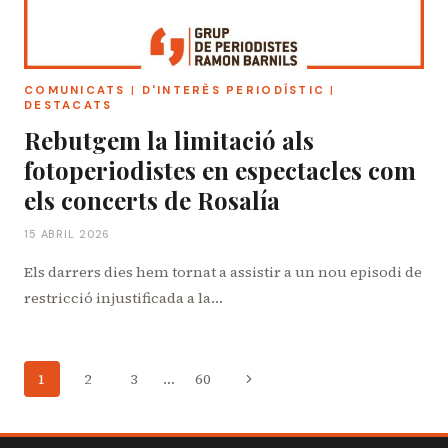
COMUNICATS
|
D'INTERÈS PERIODÍSTIC
|
DESTACATS
Rebutgem la limitació als
fotoperiodistes en espectacles com
els concerts de Rosalía
15 ABRIL 2026
Els darrers dies hem tornat a assistir a un nou episodi de
restricció injustificada a la…
Navegació
Pàgina
1
2
3
…
60
de
següent