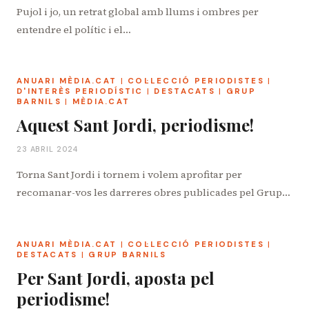
Pujol i jo, un retrat global amb llums i ombres per
entendre el polític i el…
ANUARI MÈDIA.CAT
|
COL·LECCIÓ PERIODISTES
|
D'INTERÈS PERIODÍSTIC
|
DESTACATS
|
GRUP
BARNILS
|
MÈDIA.CAT
Aquest Sant Jordi, periodisme!
23 ABRIL 2024
Torna Sant Jordi i tornem i volem aprofitar per
recomanar-vos les darreres obres publicades pel Grup…
ANUARI MÈDIA.CAT
|
COL·LECCIÓ PERIODISTES
|
DESTACATS
|
GRUP BARNILS
Per Sant Jordi, aposta pel
periodisme!