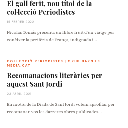
El gall ferit, nou títol de la
col·lecció Periodistes
15 FEBRER 2022
Nicolas Tomás presenta un llibre fruit d’un viatge per
conèixer la perifèria de França, indignada i…
COL·LECCIÓ PERIODISTES
|
GRUP BARNILS
|
MÈDIA.CAT
Recomanacions literàries per
aquest Sant Jordi
23 ABRIL 2021
En motiu de la Diada de Sant Jordi volem aprofitar per
recomanar-vos les darreres obres publicades…