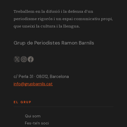
Treballem en la difusió i la defensa d’un
periodisme rigorós i un espai comunicatiu propi,
que uneixi la cultura i la llengua.
Grup de Periodistes Ramon Barnils
X
IG
FB
c/ Perla 31 · 08012, Barcelona
info@grupbarnils.cat
EL GRUP
Qui som
Fes-te'n soci