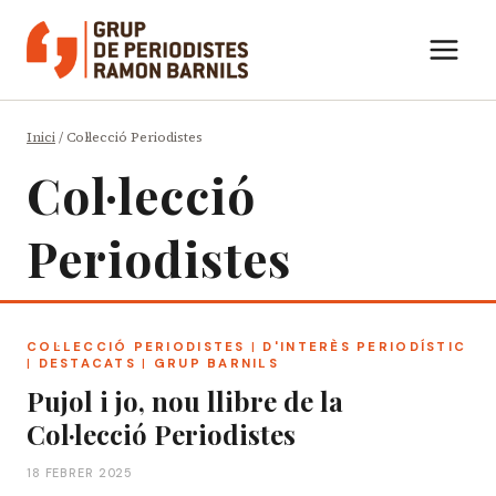
Vés
al
contingut
Inici
/
Col·lecció Periodistes
Col·lecció
Periodistes
COL·LECCIÓ PERIODISTES
|
D'INTERÈS PERIODÍSTIC
|
DESTACATS
|
GRUP BARNILS
Pujol i jo, nou llibre de la
Col·lecció Periodistes
18 FEBRER 2025