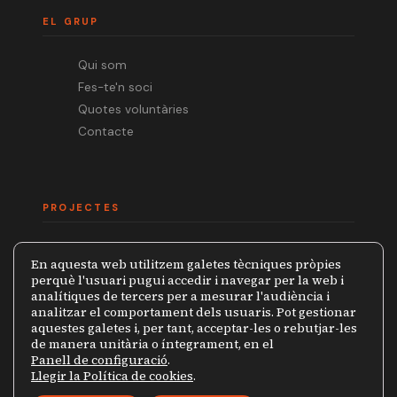
EL GRUP
Qui som
Fes-te'n soci
Quotes voluntàries
Contacte
PROJECTES
Mèdia.cat
En aquesta web utilitzem galetes tècniques pròpies
Premi Ramon Barnils
perquè l'usuari pugui accedir i navegar per la web i
analítiques de tercers per a mesurar l'audiència i
Col·lecció Periodistes
analitzar el comportament dels usuaris. Pot gestionar
Mapa de la Censura
aquestes galetes i, per tant, acceptar-les o rebutjar-les
de manera unitària o íntegrament, en el
Panell de configuració
.
Llegir la Política de cookies
.
© 2026 Grup de Periodistes Ramon Barnils