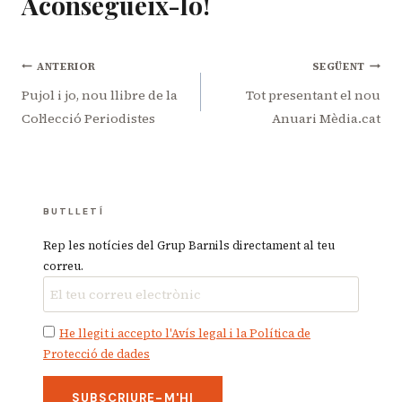
Aconsegueix-lo!
Navegació
ANTERIOR
SEGÜENT
d'entrades
Pujol i jo, nou llibre de la
Tot presentant el nou
Col·lecció Periodistes
Anuari Mèdia.cat
BUTLLETÍ
Rep les notícies del Grup Barnils directament al teu
correu.
He llegit i accepto l'Avís legal i la Política de
Protecció de dades