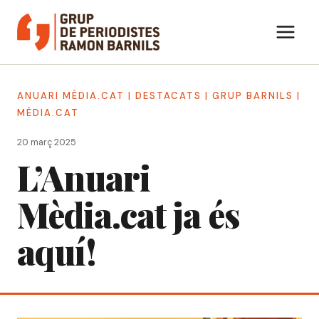
Vés
al
contingut
ANUARI MÈDIA.CAT
|
DESTACATS
|
GRUP BARNILS
|
MÈDIA.CAT
20 març 2025
L’Anuari
Mèdia.cat ja és
aquí!