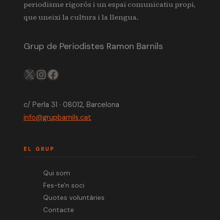
periodisme rigorós i un espai comunicatiu propi,
que uneixi la cultura i la llengua.
Grup de Periodistes Ramon Barnils
X
IG
FB
c/ Perla 31 · 08012, Barcelona
info@grupbarnils.cat
EL GRUP
Qui som
Fes-te'n soci
Quotes voluntàries
Contacte