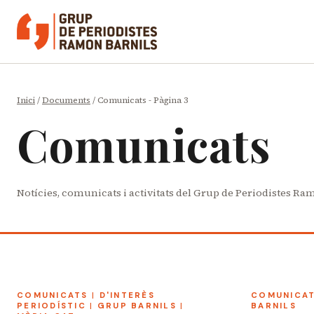
Vés
al
contingut
Inici
/
Documents
/
Comunicats
- Pàgina 3
Comunicats
Notícies, comunicats i activitats del Grup de Periodistes Ra
COMUNICATS
|
D'INTERÈS
COMUNICA
PERIODÍSTIC
|
GRUP BARNILS
|
BARNILS