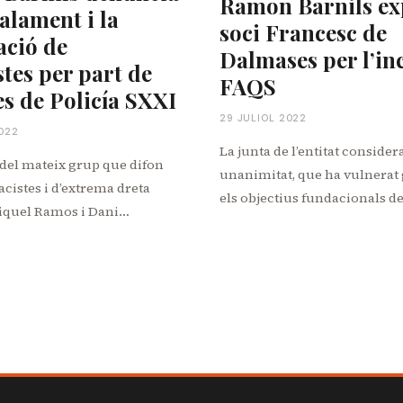
Ramon Barnils ex
alament i la
soci Francesc de
ació de
Dalmases per l’inc
stes per part de
FAQS
 de Policía SXXI
29 JULIOL 2022
022
La junta de l’entitat consider
 del mateix grup que difon
unanimitat, que ha vulnera
acistes i d’extrema dreta
els objectius fundacionals 
iquel Ramos i Dani…