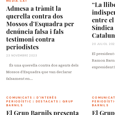
MÈDIA.CAT
“La llib
Admesa a tràmit la
indispe
querella contra dos
entre el
Mossos d’Esquadra per
Síndica
denúncia falsa i fals
Catalu
testimoni contra
20 JULIOL 20
periodistes
El president
23 NOVEMBRE 2023
Ramon Barnils
És una querella contra dos agents dels
expresident 
Mossos d’Esquadra que van declarar
falsament en…
COMUNICATS
|
D'INTERÈS
COMUNICA
PERIODÍSTIC
|
DESTACATS
|
GRUP
PERIODÍSTI
BARNILS
BARNILS
El Grup Barnils presenta
El Grup