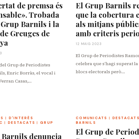
ertat de premsa és
El Grup Barnils r
nsable». Trobada
que la cobertura e
 Grup Barnils i la
als mitjans públics
 de Greuges de
amb criteris perio
nya
12 MAIG 2023
23
El Grup de Periodistes Ramo
celebra que s’hagi superat la
 del Grup de Periodistes
blocs electorals però…
, Enric Borràs, el vocal i
Ferran Casas,…
TS
|
D'INTERÈS
COMUNICATS
|
DESTACAT
C
|
DESTACATS
|
GRUP
BARNILS
El Grup de Period
 Barnils denuncia