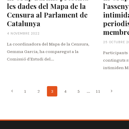
les dades del Mapa de la
l’asseny
Censura al Parlament de
intimid
Catalunya
periodi
membres
4 NOVEMBRE 2022
25 OCTUBRE 2
La coordinadora del Mapa de la Censura,
Gemma Garcia, ha comparegut a la
Participants
Comissió d’Estudi del…
continguts r
intimiden M
Navegació
Pàgina
Pàgina
1
2
3
4
5
…
11
anterior
següent
de