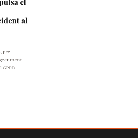
pulsa el
ident al
a, per
t greument
del GPRB…