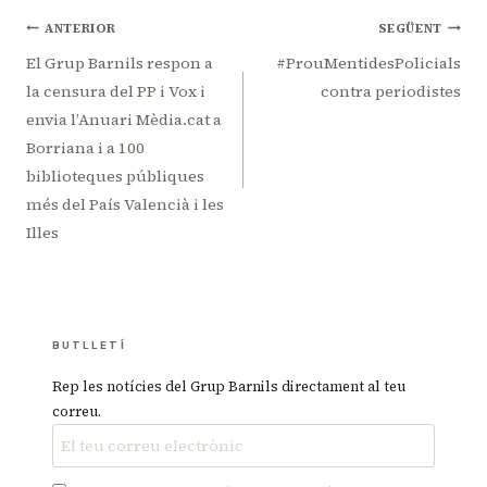
Navegació
ANTERIOR
SEGÜENT
d'entrades
El Grup Barnils respon a
#ProuMentidesPolicials
la censura del PP i Vox i
contra periodistes
envia l’Anuari Mèdia.cat a
Borriana i a 100
biblioteques públiques
més del País Valencià i les
Illes
BUTLLETÍ
Rep les notícies del Grup Barnils directament al teu
correu.