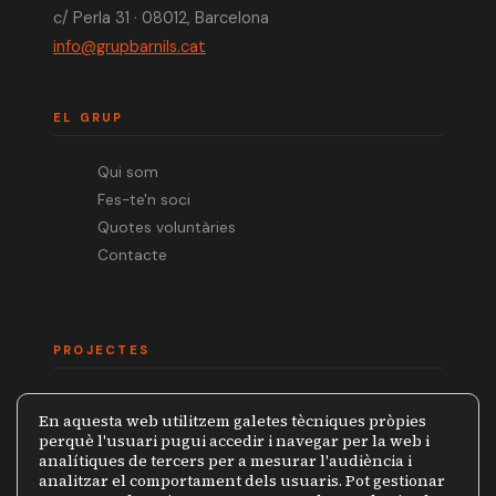
c/ Perla 31 · 08012, Barcelona
info@grupbarnils.cat
EL GRUP
Qui som
Fes-te'n soci
Quotes voluntàries
Contacte
PROJECTES
Mèdia.cat
En aquesta web utilitzem galetes tècniques pròpies
Premi Ramon Barnils
perquè l'usuari pugui accedir i navegar per la web i
analítiques de tercers per a mesurar l'audiència i
Col·lecció Periodistes
analitzar el comportament dels usuaris. Pot gestionar
Mapa de la Censura