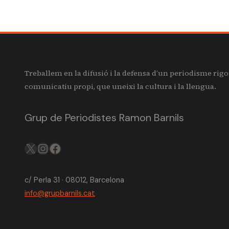
Treballem en la difusió i la defensa d’un periodisme rigo
comunicatiu propi, que uneixi la cultura i la llengua.
Grup de Periodistes Ramon Barnils
X
IG
FB
c/ Perla 31 · 08012, Barcelona
info@grupbarnils.cat