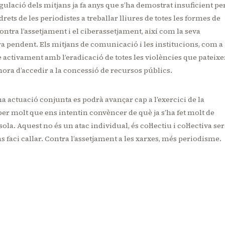
ulació dels mitjans ja fa anys que s’ha demostrat insuficient pe
s drets de les periodistes a treballar lliures de totes les formes de
contra l’assetjament i el ciberassetjament, així com la seva
 pendent. Els mitjans de comunicació i les institucions, com a
 activament amb l’eradicació de totes les violències que pateix
’hora d’accedir a la concessió de recursos públics.
a actuació conjunta es podrà avançar cap a l’exercici de la
 per molt que ens intentin convèncer de què ja s’ha fet molt de
. Aquest no és un atac individual, és col·lectiu i col·lectiva se
 faci callar. Contra l’assetjament a les xarxes, més periodisme.