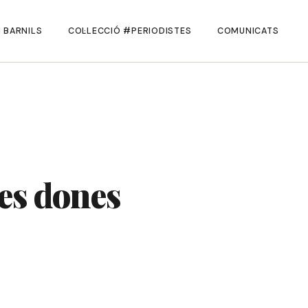
 BARNILS
COL·LECCIÓ #PERIODISTES
COMUNICATS
les dones