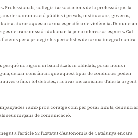
s. Professionals, col·legis i associacions de la professió que fa
ans de comunicació públics i privats, institucions, governs,
tribuir a aturar aquesta forma específica de violència. Denuncian
etges de transmissió i d’abonar-la per a interessos espuris. Cal
ficients per a protegir les periodistes de forma integral contra
os perquè no siguin ni banalitzats ni oblidats, posar noms i
eguia, deixar constància que aquest tipus de conductes poden
tives o fins i tot delictes, i activar mecanismes d’alerta urgent
acompanyades i amb prou coratge com per posar límits, denunciar
 als seus mitjans de comunicació.
egut a l’article 52 l’Estatut d’Autonomia de Catalunya encara