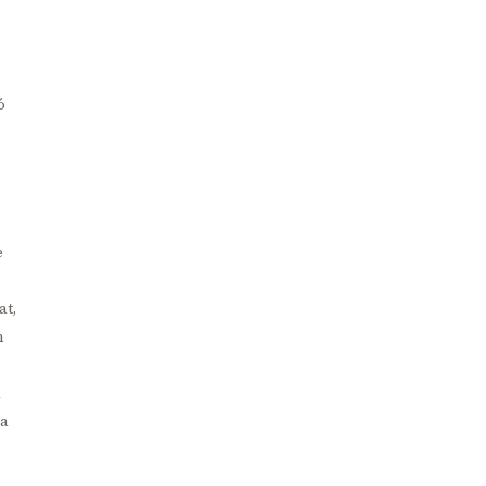
ó
e
at,
n
a
ca