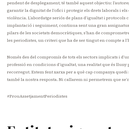
pendent de desplegament, té també aquest objectiu: l’autoreg
garantir la dignitat de l’ofici i protegir els drets laborals i el
violència. L’abordatge seriós de plans d’igualtat i protocols 
implantació i seguiment, continua sent una gran assignatura
pilars de les societats democràtiques, s’han de comprometre
les periodistes, un criteri que ha de ser tingut en compte a l
Només des del compromís de tots els sectors implicats i d’un
professió en condicions d’igualtat, una realitat que és lluny
recorregut. Estem fent xarxa per a què cap companya quedi sola
també la nostra resposta. Ni callarem ni permetrem que se’ns
#ProuAssetjamentPeriodistes