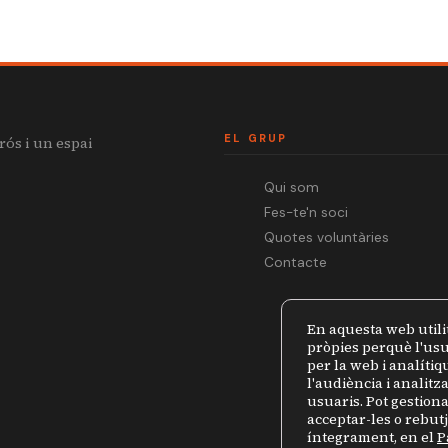
EL GRUP
rós i un espai
Qui som
Fes-te'n soci
Quotes voluntàries
Contacte
En aquesta web utili
pròpies perquè l'usu
per la web i analíti
l'audiència i analit
usuaris. Pot gestiona
acceptar-les o rebut
íntegrament, en el
P