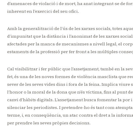
d’amenaces de violació i de mort, ha anat integrant-se de for
inherent en l’exercici del seu ofici.
Amb la generalització de l’ús de les xarxes socials, totes aq
d’impunitat que la distància i l’anonimat de les xarxes socia
afectades per la manca de mecanismes a nivell legal, el corp
estaments de la professió per fer front a les múltiples cons
Cal visibilitzar i fer públic que l’assetjament, també en la se
fet, és una de les noves formes de violència masclista que rec
sever de les seves vides dins i fora de la feina. Implica viur
l’honor o la moral de la dona que n’és víctima, fins al punt 
canvi d’hàbits digitals. L’assetjament busca fomentar la por 
silenciar les periodistes. I pretendre-ho és tant com atempta
terme, i, en conseqüència, un atac contra el dret a la inform
per prendre les seves pròpies decisions.