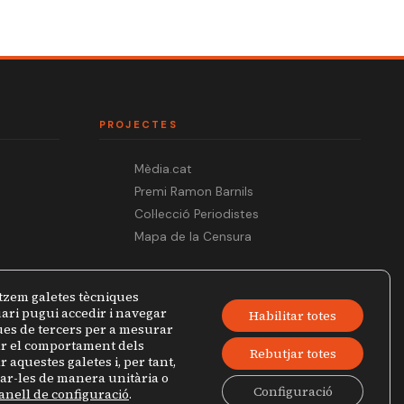
PROJECTES
Mèdia.cat
Premi Ramon Barnils
Col·lecció Periodistes
Mapa de la Censura
tzem galetes tècniques
ari pugui accedir i navegar
Habilitar totes
ques de tercers per a mesurar
zar el comportament dels
Rebutjar totes
r aquestes galetes i, per tant,
jar-les de manera unitària o
Configuració
anell de configuració
.
Política de privacitat
Avís legal