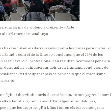
s: una forma de violència creixent» – Acte
er al Parlament de Catalunya
s ha crescut en els darrers anys contra les dones periodistes i 
tent. Estudis com el de la Unesco conclouen que el 73% de les
n el seu exercici professional han resultat incòmodes per a qui 
r, desigualtat, vulneracions dels drets humans, condicions de
resaliat pel fet d’ocupar espais de projecció que el masclisme
ribar-hi.
misògins i discriminatoris, de cosificació, de menyspreu laboral
arella o familiars, d’enviament d’imatges intimidatòries,
er a què les desprestigiïn i, fins i tot, en els casos més greus,