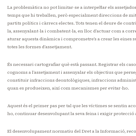
La problemàtica no pot limitar-se a interpel·lar els assetjador
temps que hi treballen, però especialment direccions de mitj
partits polítics i càrrecs electes. Tots tenen el deure de con
la, assenyalant-la i combatent-la, en lloc d’actuar com a corr
aturar aquesta dinàmica i comprometre’s a crear les eines su
totes les formes d’assetjament.
És necessari cartografiar què està passant. Registrar els cas
cognoms a l’assetjament i assenyalar els objectius que pers
constituir infraccions deontològiques, infraccions administra
quan es produeixen, així com mecanismes per evitar-ho.
Aquest és el primer pas per tal que les víctimes se sentin 
ho, continuar desenvolupant la seva feina i exigir protecció
El desenvolupament normatiu del Dret a la Informació, recon