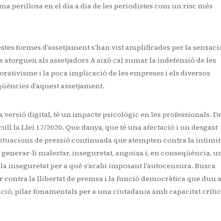
ma perillosa en el dia a dia de les periodistes com un risc més
uestes formes d’assetjament s’han vist amplificades per la sensaci
ls atorguen als assetjadors A això cal sumar la indefensió de les
orativisme i la poca implicació de les empreses i els diversos
eqüències d’aquest assetjament.
va versió digital, té un impacte psicològic en les professionals. D
ull la Llei 17/2020. Que danya, que té una afectació i un desgast
e situacions de pressió continuada que atempten contra la intimit
de generar-li malestar, inseguretat, angoixa i, en conseqüència, u
i la inseguretat per a què s’acabi imposant l’autocensura. Busca
r contra la llibertat de premsa i la funció democràtica que duu 
ació, pilar fonamentals per a una ciutadania amb capacitat críti