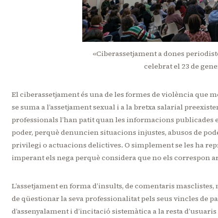
«Ciberassetjament a dones periodiste
celebrat el 23 de gen
El ciberassetjament és una de les formes de violència que mé
se suma a l’assetjament sexual i a la bretxa salarial preexis
professionals l’han patit quan les informacions publicades e
poder, perquè denuncien situacions injustes, abusos de pode
privilegi o actuacions delictives. O simplement se les ha rep
imperant els nega perquè considera que no els correspon ar
L’assetjament en forma d’insults, de comentaris masclistes, 
de qüestionar la seva professionalitat pels seus vincles de p
d’assenyalament i d’incitació sistemàtica a la resta d’usuaris p