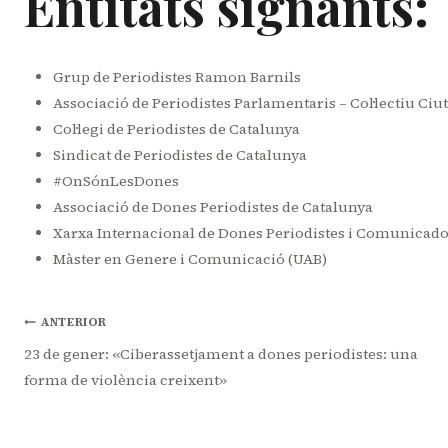
Entitats signants:
Grup de Periodistes Ramon Barnils
Associació de Periodistes Parlamentaris – Col·lectiu Ciu
Col·legi de Periodistes de Catalunya
Sindicat de Periodistes de Catalunya
#OnSónLesDones
Associació de Dones Periodistes de Catalunya
Xarxa Internacional de Dones Periodistes i Comunicador
Màster en Genere i Comunicació (UAB)
Navegació
ANTERIOR
23 de gener: «Ciberassetjament a dones periodistes: una
forma de violència creixent»
d'entrades