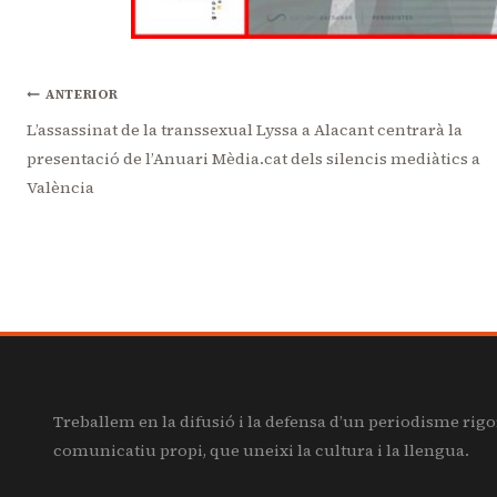
Navegació
ANTERIOR
L’assassinat de la transsexual Lyssa a Alacant centrarà la
presentació de l’Anuari Mèdia.cat dels silencis mediàtics a
d'entrades
València
Treballem en la difusió i la defensa d’un periodisme rigo
comunicatiu propi, que uneixi la cultura i la llengua.