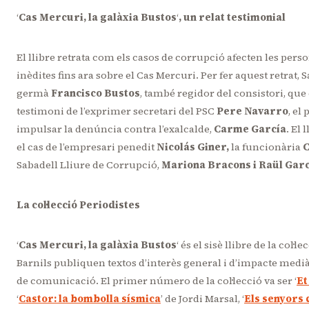
‘
Cas Mercuri, la galàxia Bustos
‘
, un relat testimonial
El llibre retrata com els casos de corrupció afecten les perso
inèdites fins ara sobre el Cas Mercuri. Per fer aquest retrat,
germà
Francisco Bustos
, també regidor del consistori, que
testimoni de l’exprimer secretari del PSC
Pere Navarro
, el
impulsar la denúncia contra l’exalcalde,
Carme García
. El
el cas de l’empresari penedit
Nicolás Giner,
la funcionària
C
Sabadell Lliure de Corrupció,
Mariona Bracons i Raül Gar
La col·lecció Periodistes
‘
Cas Mercuri, la galàxia Bustos
‘ és el sisè llibre de la co
Barnils publiquen textos d’interès general i d’impacte mediàt
de comunicació. El primer número de la col·lecció va ser ‘
Et
‘
Castor: la bombolla sísmica
’ de Jordi Marsal, ‘
Els senyors