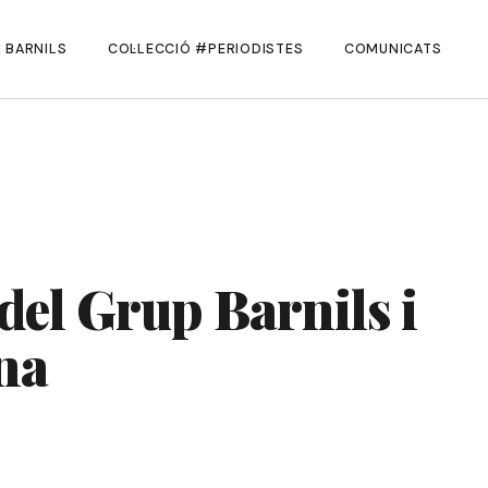
 BARNILS
COL·LECCIÓ #PERIODISTES
COMUNICATS
 del Grup Barnils i
na