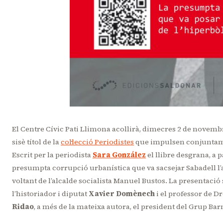
El Centre Cívic Pati Llimona acollirà, dimecres 2 de novembr
sisè títol de la
col·lecció Periodistes
que impulsen conjuntam
Escrit per la periodista
Sara González
el llibre desgrana, a 
presumpta corrupció urbanística que va sacsejar Sabadell l’an
voltant de l’alcalde socialista Manuel Bustos. La presentació s
l’historiador i diputat
Xavier Domènech
i el professor de Dr
Ridao
, a més de la mateixa autora, el president del Grup Bar