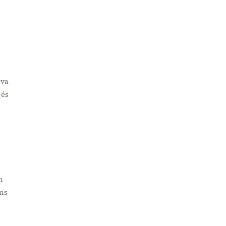
s
 va
 és
n
ans