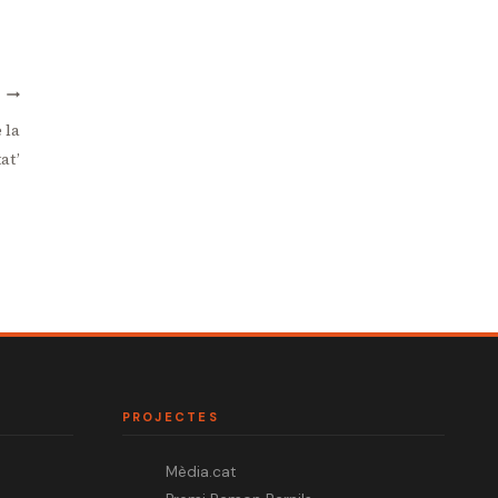
T
 la
at’
PROJECTES
Mèdia.cat