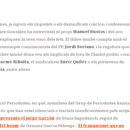
nes, ja siguin els imputats o els damnificats i inclou confession
 Sara González ha entrevistat el propi
Manuel Bustos
i del seu
 expliquen la seva visió dels fets. El llibre també compta amb el
 presumpte comissionista del PP,
Jordi Soriano
, i la regidora que
 llibre també dóna veu als implicats de fora de l’àmbit polític com
arme Ribalta
, el sindicalista
Enric Quílez
o els portaveus de
cia
, entre altres.
l·lecció Periodistes, en què, membres del Grup de Periodistes Ramo
ic que han estat silenciats o tractats insuficientment pels mitj
 presento el jutge Garzón
’ de Sònia Bagudanch, seguit de
 del boom
’ de Gemma Garcia Fàbrega , ‘
El franquisme que no