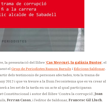
e, la presentació del llibre
‘
Cas Mercuri, la galàxia Bustos
‘, el
ent el
Grup de Periodistes Ramon Barnils
i
Edicions Saldonar
.
partir dels testimonis de persones afectades, tota la trama de
y 2012 i que va treure a la llum l’ecosistema que es va crear al
erà a les set de la tarda en un acte al qual participaran
et Constitucional i autor del llibre ‘Contra la corrupció’,
Joan
nils,
Ferran Casas
, i l’editor de Saldonar,
Francesc Gil Lluch
.