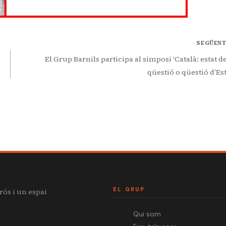
SEGÜEN
El Grup Barnils participa al simposi ‘Català: estat de
qüestió o qüestió d’Est
EL GRUP
rós i un espai
Qui som