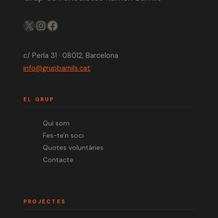
X
IG
FB
c/ Perla 31 · 08012, Barcelona
info@grupbarnils.cat
EL GRUP
Qui som
Fes-te'n soci
Quotes voluntàries
Contacte
PROJECTES