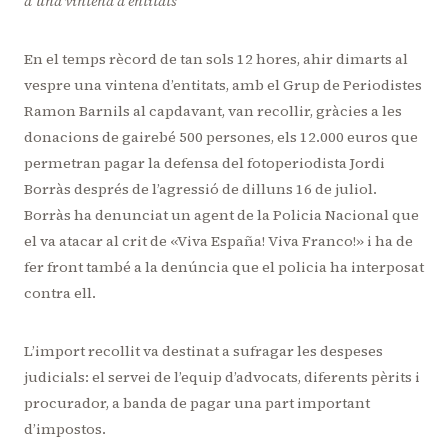
d’una vintena d’entitats
En el temps rècord de tan sols 12 hores, ahir dimarts al
vespre una vintena d’entitats, amb el Grup de Periodistes
Ramon Barnils al capdavant, van recollir, gràcies a les
donacions de gairebé 500 persones, els 12.000 euros que
permetran pagar la defensa del fotoperiodista Jordi
Borràs després de l’agressió de dilluns 16 de juliol.
Borràs ha denunciat un agent de la Policia Nacional que
el va atacar al crit de «Viva España! Viva Franco!» i ha de
fer front també a la denúncia que el policia ha interposat
contra ell.
L’import recollit va destinat a sufragar les despeses
judicials: el servei de l’equip d’advocats, diferents pèrits i
procurador, a banda de pagar una part important
d’impostos.