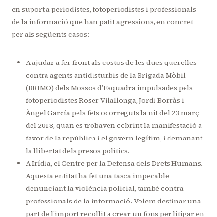
en suport a periodistes, fotoperiodistes i professionals
de la informació que han patit agressions, en concret
per als següents casos:
A ajudar a fer front als costos de les dues querelles
contra agents antidisturbis de la Brigada Mòbil
(BRIMO) dels Mossos d’Esquadra impulsades pels
fotoperiodistes Roser Vilallonga, Jordi Borràs i
Àngel García pels fets ocorreguts la nit del 23 març
del 2018, quan es trobaven cobrint la manifestació a
favor de la república i el govern legítim, i demanant
la llibertat dels presos polítics.
A Irídia, el Centre per la Defensa dels Drets Humans.
Aquesta entitat ha fet una tasca impecable
denunciant la violència policial, també contra
professionals de la informació. Volem destinar una
part de l’import recollit a crear un fons per litigar en