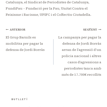
Catalunya, el Sindicat de Periodistes de Catalunya,
FundiPau – Fundació per la Pau, Unitat Contra el
Feixisme i Racisme, UPIFC i el Col·lectiu Ciutadella.
Navegació
ANTERIOR
SEGÜENT
d'entrades
El Grup Barnils es
La campanya per pagar la
mobilitza per pagar la
defensa de Jordi Borràs
defensa de Jordi Borràs
arran de l’agressió d’un
policia nacional i altres
casos d’agressions a
periodistes tanca amb
més de 17.700€ recollits
BUTLLETÍ