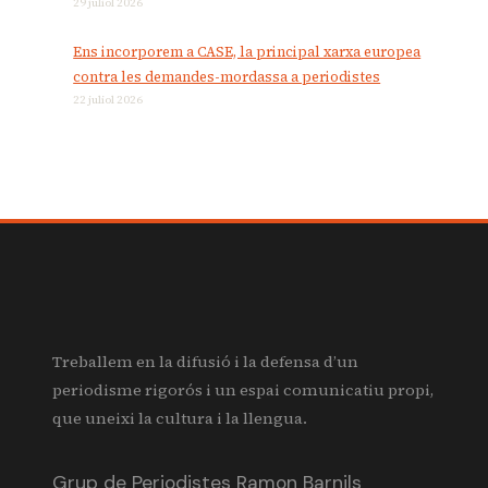
29 juliol 2026
Ens incorporem a CASE, la principal xarxa europea
contra les demandes-mordassa a periodistes
22 juliol 2026
Treballem en la difusió i la defensa d’un
periodisme rigorós i un espai comunicatiu propi,
que uneixi la cultura i la llengua.
Grup de Periodistes Ramon Barnils