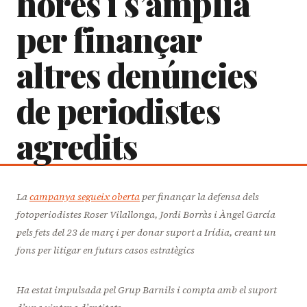
hores i s’amplia
per finançar
altres denúncies
de periodistes
agredits
La
campanya segueix oberta
per finançar la defensa dels
fotoperiodistes Roser Vilallonga, Jordi Borràs i Àngel García
pels fets del 23 de març i per donar suport a Irídia, creant un
fons per litigar en futurs casos estratègics
Ha estat impulsada pel Grup Barnils i compta amb el suport