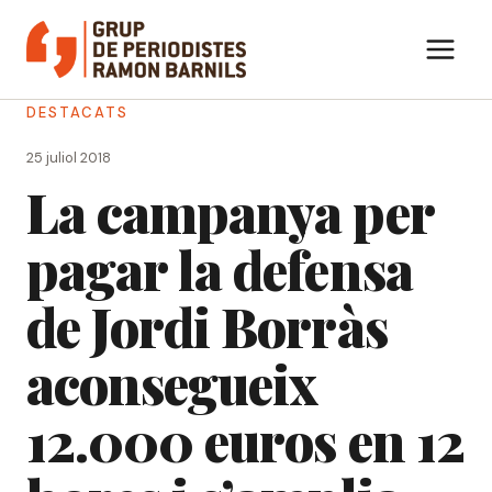
Vés
al
contingut
DESTACATS
25 juliol 2018
La campanya per
pagar la defensa
de Jordi Borràs
aconsegueix
12.000 euros en 12