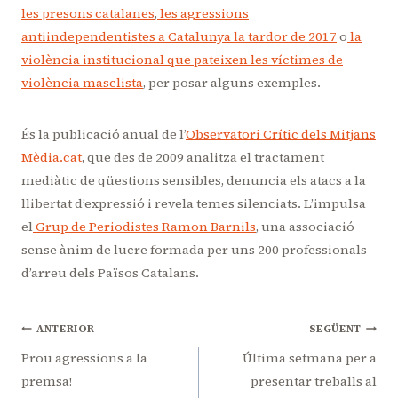
les presons catalanes
,
les agressions
antiindependentistes a Catalunya la tardor de 2017
o
la
violència institucional que pateixen les víctimes de
violència masclista
, per posar alguns exemples.
És la publicació anual de l’
Observatori Crític dels Mitjans
Mèdia.cat
, que des de 2009 analitza el tractament
mediàtic de qüestions sensibles, denuncia els atacs a la
llibertat d’expressió i revela temes silenciats. L’impulsa
el
Grup de Periodistes Ramon Barnils
, una associació
sense ànim de lucre formada per uns 200 professionals
d’arreu dels Països Catalans.
Navegació
ANTERIOR
SEGÜENT
d'entrades
Prou agressions a la
Última setmana per a
premsa!
presentar treballs al