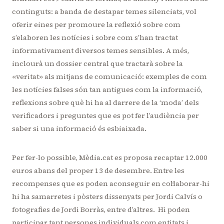
continguts: a banda de destapar temes silenciats, vol
oferir eines per promoure la reflexió sobre com
s’elaboren les notícies i sobre com s’han tractat
informativament diversos temes sensibles. A més,
inclourà un dossier central que tractarà sobre la
«veritat» als mitjans de comunicació: exemples de com
les notícies falses són tan antigues com la informació,
reflexions sobre què hi ha al darrere de la ‘moda’ dels
verificadors i preguntes que es pot fer l’audiència per
saber si una informació és esbiaixada.
Per fer-lo possible, Mèdia.cat es proposa recaptar 12.000
euros abans del proper 13 de desembre. Entre les
recompenses que es poden aconseguir en col·laborar-hi
hi ha samarretes i pòsters dissenyats per Jordi Calvís o
fotografies de Jordi Borràs, entre d’altres. Hi poden
participar tant persones individuals com entitats i