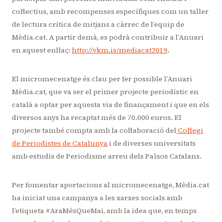
col·lectius, amb recompenses específiques com un taller
de lectura crítica de mitjans a càrrec de l’equip de
Mèdia.cat. A partir demà, es podrà contribuir a l’Anuari
en aquest enllaç:
http://vkm.is/mediacat2019
.
El micromecenatge és clau per fer possible l’Anuari
Mèdia.cat, que va ser el primer projecte periodístic en
català a optar per aquesta via de finançament i que en els
diversos anys ha recaptat més de 70.000 euros. El
projecte també compta amb la col·laboració del
Col·legi
de Periodistes de Catalunya
i de diverses universitats
amb estudis de Periodisme arreu dels Països Catalans.
Per fomentar aportacions al micromecenatge, Mèdia.cat
ha iniciat una campanya a les xarxes socials amb
l’etiqueta #AraMésQueMai, amb la idea que, en temps