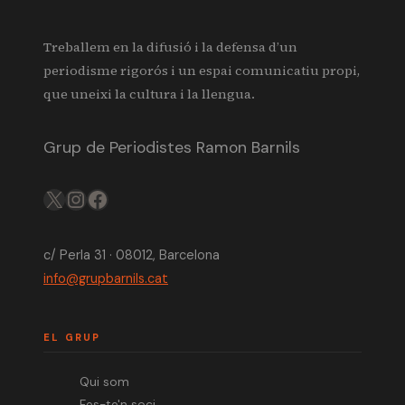
Treballem en la difusió i la defensa d’un
periodisme rigorós i un espai comunicatiu propi,
que uneixi la cultura i la llengua.
Grup de Periodistes Ramon Barnils
X
IG
FB
c/ Perla 31 · 08012, Barcelona
info@grupbarnils.cat
EL GRUP
Qui som
Fes-te'n soci