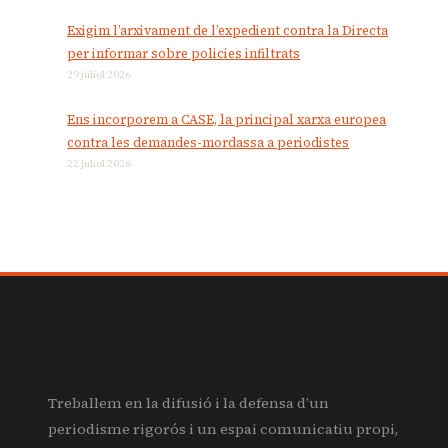
Exigim l’arxivament de l’expedient contra la Directa
per informar sobre policies infiltrats
29 juliol 2026
Ens incorporem a CASE, la principal xarxa europea
contra les demandes-mordassa a periodistes
22 juliol 2026
Treballem en la difusió i la defensa d’un
periodisme rigorós i un espai comunicatiu propi,