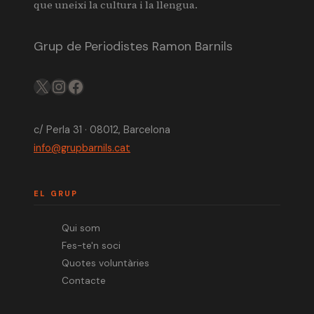
que uneixi la cultura i la llengua.
Grup de Periodistes Ramon Barnils
X
IG
FB
c/ Perla 31 · 08012, Barcelona
info@grupbarnils.cat
EL GRUP
Qui som
Fes-te'n soci
Quotes voluntàries
Contacte