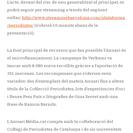
L’acte, davant del risc de neu generalitzat al principat, es
podrà seguir per streaming a través del següent
enllaç:
http://www.streamingbarcelona.com/plataforma
/periodistes/
(s’obrirà 10 minuts abans de la
presentació).
La font principal de recursos que fan possible l’Anuari és
el microfinançament. La campanya de Verkami va
tancar amb 8.980 euros recollits gràcies a l’aportació de
351 mecenes. Les recompenses que s’oferien eren
variades: des d’exemplars del mateix Anuari fins a altres
títols de la Col·lecció Periodistes, lots d’experiències d’oci
i lleure Fem País o litografies de Gina Serret amb una
frase de Ramon Barnils.
L’Anuari Mèdia.cat compta amb la col·laboració del
Col·legi de Periodistes de Catalunya i de sis universitats