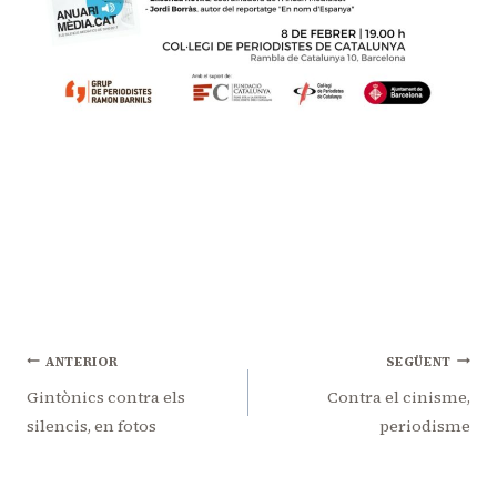
Navegació
ANTERIOR
SEGÜENT
d'entrades
Gintònics contra els
Contra el cinisme,
silencis, en fotos
periodisme