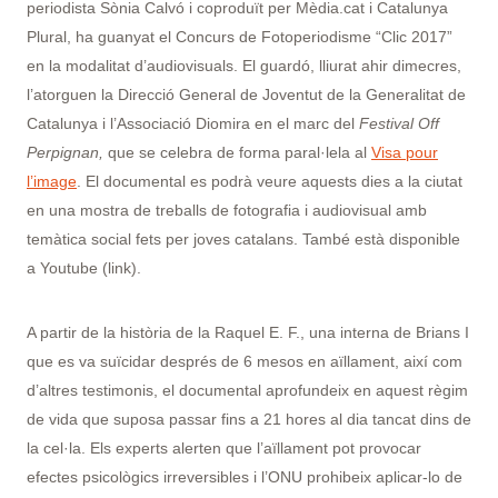
periodista Sònia Calvó i coproduït per Mèdia.cat i Catalunya
Plural, ha guanyat el Concurs de Fotoperiodisme “Clic 2017”
en la modalitat d’audiovisuals. El guardó, lliurat ahir dimecres,
l’atorguen
la Direcció General de Joventut de la Generalitat de
Catalunya i l’Associació Diomira en el marc del
Festival Off
Perpignan
,
que se celebra de forma paral·lela al
Visa pour
l’image
. El documental es podrà veure aquests dies a la ciutat
en una mostra de treballs de fotografia i audiovisual amb
temàtica social fets per joves catalans. També està disponible
a Youtube (link).
A partir de la història de la Raquel E. F., una interna de Brians I
que es va suïcidar després de 6 mesos en aïllament, així com
d’altres testimonis, el documental aprofundeix en aquest règim
de vida que suposa passar fins a 21 hores al dia tancat dins de
la cel·la. Els experts alerten que l’aïllament pot provocar
efectes psicològics irreversibles i l’ONU prohibeix aplicar-lo de