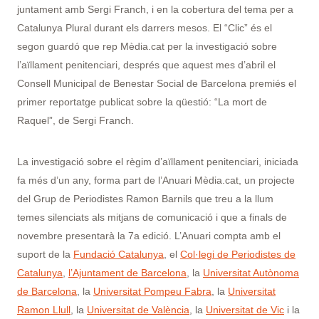
juntament amb Sergi Franch, i en la cobertura del tema per a
Catalunya Plural durant els darrers mesos. El “Clic” és el
segon guardó que rep Mèdia.cat per la investigació sobre
l’aïllament penitenciari, després que aquest mes d’abril el
Consell Municipal de Benestar Social de Barcelona premiés el
primer reportatge publicat sobre la qüestió: “La mort de
Raquel”, de Sergi Franch.
La investigació sobre el règim d’aïllament penitenciari, iniciada
fa més d’un any, forma part de l’Anuari Mèdia.cat, un projecte
del Grup de Periodistes Ramon Barnils que treu a la llum
temes silenciats als mitjans de comunicació i que a finals de
novembre presentarà la 7a edició. L’Anuari compta amb el
suport de la
Fundació Catalunya
, el
Col·legi de Periodistes de
Catalunya
,
l’Ajuntament de Barcelona
, la
Universitat Autònoma
de Barcelona
, la
Universitat Pompeu Fabra
, la
Universitat
Ramon Llull
, la
Universitat de València
, la
Universitat de Vic
i la