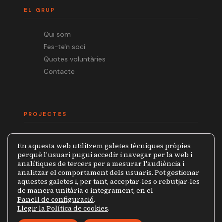
EL GRUP
Qui som
Fes-te'n soci
Quotes voluntàries
Contacte
PROJECTES
Mèdia.cat
En aquesta web utilitzem galetes tècniques pròpies
Premi Ramon Barnils
perquè l'usuari pugui accedir i navegar per la web i
analítiques de tercers per a mesurar l'audiència i
Col·lecció Periodistes
analitzar el comportament dels usuaris. Pot gestionar
Mapa de la Censura
aquestes galetes i, per tant, acceptar-les o rebutjar-les
de manera unitària o íntegrament, en el
Panell de configuració
.
Llegir la Política de cookies
.
© 2026 Grup de Periodistes Ramon Barnils