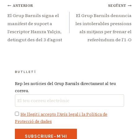
Navegació
ANTERIOR
SEGÜENT
d'entrades
El Grup Barnils signa el
El Grup Barnils denuncia
manifest de suport a
les intolerables pressions
l’escriptor Hamza Yalçin,
als mitjans per frenar el
detingut des del 3 d’agost
referèndum de l’1-O
BUTLLETÍ
Rep les notícies del Grup Barnils directament al teu
correu.
He llegit i accepto l'Avís legal i la Política de
Protecció de dades