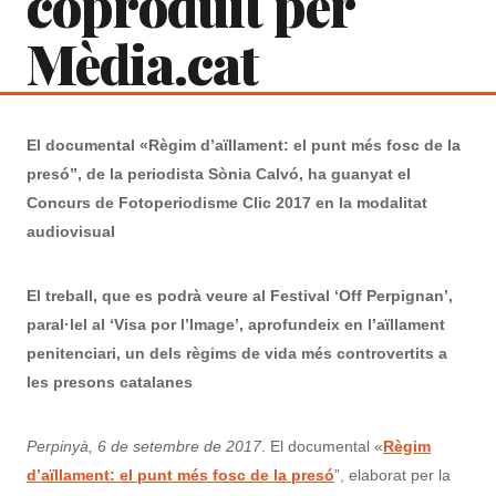
coproduït per
Mèdia.cat
El documental «Règim d’aïllament: el punt més fosc de la
presó”, de la periodista Sònia Calvó, ha guanyat el
Concurs de Fotoperiodisme Clic 2017 en la modalitat
audiovisual
El treball, que es podrà veure al Festival ‘Off Perpignan’,
paral·lel al ‘Visa por l’Image’, aprofundeix en l’aïllament
penitenciari, un dels règims de vida més controvertits a
les presons catalanes
Perpinyà, 6 de setembre de 2017
. El documental «
Règim
d’aïllament: el punt més fosc de la presó
”, elaborat per la