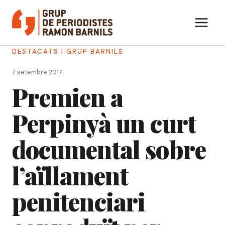
Vés
al
contingut
DESTACATS
|
GRUP BARNILS
7 setembre 2017
Premien a
Perpinyà un curt
documental sobre
l’aïllament
penitenciari