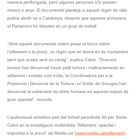
manera perllongada, però algunes persones s’hi passen
mesos o anys. El documental planteja si aquest règim de vida
podria abolir-se a Catalunya, després que aquesta primavera
el Parlament ho debatés en un grup de treball.
“
Amb aquest documental volem posar el focus sobre
l’aïllament a la presó, un règim que en teoria és de tractament
però que acaba sent un càstig”, explica Calvó. “Diversos
presos han denunciat haver patit tortura i maltractaments en
aïllament i entitats com Irídia, la Coordinadora per a la
Prevenció i Denúncia de la Tortura i el Síndic de Greuges han
denunciat la vulneració de drets humans en aquests espais de
gran opacitat”, recorda.
L’audiovisual sintetitza part del treball periodístic fet per Sònia
Calvó en la investigació multimèdia “Aïllament: opacitat i
impunitat a la presó” de Mèdia.cat (
www.media.cat/aillament)
,