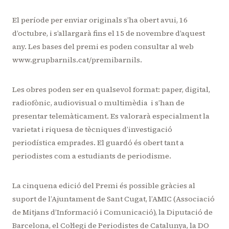
El període per enviar originals s’ha obert avui, 16
d’octubre, i s’allargarà fins el 15 de novembre d’aquest
any. Les bases del premi es poden consultar al web
www.grupbarnils.cat/premibarnils.
Les obres poden ser en qualsevol format: paper, digital,
radiofònic, audiovisual o multimèdia i s’han de
presentar telemàticament. Es valorarà especialment la
varietat i riquesa de tècniques d’investigació
periodística emprades. El guardó és obert tant a
periodistes com a estudiants de periodisme.
La cinquena edició del Premi és possible gràcies al
suport de l’Ajuntament de Sant Cugat, l’AMIC (Associació
de Mitjans d’Informació i Comunicació), la Diputació de
Barcelona, el Col·legi de Periodistes de Catalunya, la DO