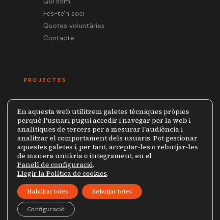
Qui som
Fes-te'n soci
Quotes voluntàries
Contacte
PROJECTES
Mèdia.cat
En aquesta web utilitzem galetes tècniques pròpies
Premi Ramon Barnils
perquè l'usuari pugui accedir i navegar per la web i
analítiques de tercers per a mesurar l'audiència i
Col·lecció Periodistes
analitzar el comportament dels usuaris. Pot gestionar
Mapa de la Censura
aquestes galetes i, per tant, acceptar-les o rebutjar-les
de manera unitària o íntegrament, en el
Panell de configuració
.
Llegir la Política de cookies
.
© 2026 Grup de Periodistes Ramon Barnils
Habilitar totes
Rebutjar totes
Política de privacitat
Avís legal
Configuració