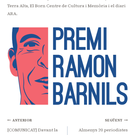
Terra Alta, El Born Centre de Cultura i Memòria i el diari
ARA.
Navegació
ANTERIOR
SEGÜENT
d'entrades
[COMUNICAT] Davant la
Almenys 20 periodistes