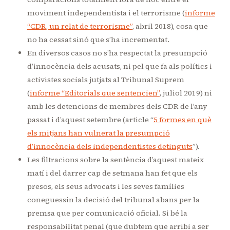
moviment independentista i el terrorisme (
informe
“CDR, un relat de terrorisme”
, abril 2018), cosa que
no ha cessat sinó que s’ha incrementat.
En diversos casos no s’ha respectat la presumpció
d’innocència dels acusats, ni pel que fa als polítics i
activistes socials jutjats al Tribunal Suprem
(
informe “Editorials que sentencien”
, juliol 2019) ni
amb les detencions de membres dels CDR de l’any
passat i d’aquest setembre (article “
5 formes en què
els mitjans han vulnerat la presumpció
d’innocència dels independentistes detinguts
”).
Les filtracions sobre la sentència d’aquest mateix
matí i del darrer cap de setmana han fet que els
presos, els seus advocats i les seves famílies
coneguessin la decisió del tribunal abans per la
premsa que per comunicació oficial. Si bé la
responsabilitat penal (que dubtem que arribi a ser