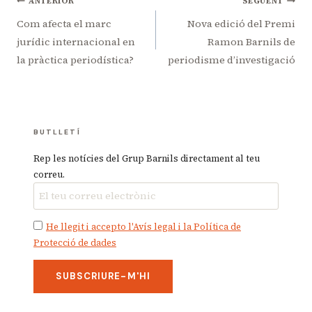
Navegació
ANTERIOR
SEGÜENT
d'entrades
Com afecta el marc
Nova edició del Premi
jurídic internacional en
Ramon Barnils de
la pràctica periodística?
periodisme d’investigació
BUTLLETÍ
Rep les notícies del Grup Barnils directament al teu
correu.
He llegit i accepto l'Avís legal i la Política de
Protecció de dades