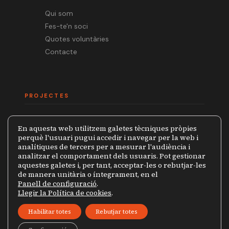
Qui som
Fes-te'n soci
Quotes voluntàries
Contacte
PROJECTES
Mèdia.cat
En aquesta web utilitzem galetes tècniques pròpies
Premi Ramon Barnils
perquè l'usuari pugui accedir i navegar per la web i
analítiques de tercers per a mesurar l'audiència i
Col·lecció Periodistes
analitzar el comportament dels usuaris. Pot gestionar
Mapa de la Censura
aquestes galetes i, per tant, acceptar-les o rebutjar-les
de manera unitària o íntegrament, en el
Panell de configuració
.
Llegir la Política de cookies
.
© 2026 Grup de Periodistes Ramon Barnils
Habilitar totes
Rebutjar totes
Política de privacitat
Avís legal