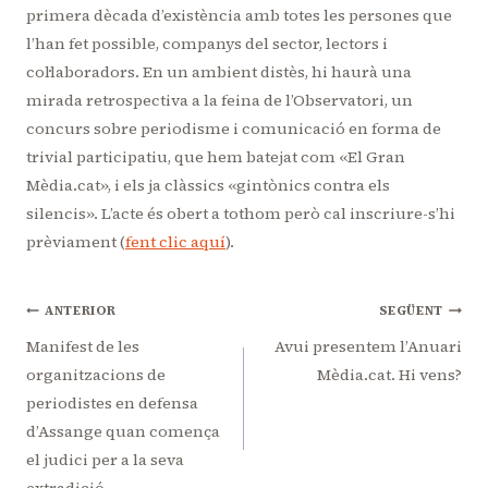
primera dècada d’existència amb totes les persones que
l’han fet possible, companys del sector, lectors i
col·laboradors. En un ambient distès, hi haurà una
mirada retrospectiva a la feina de l’Observatori, un
concurs sobre periodisme i comunicació en forma de
trivial participatiu, que hem batejat com «El Gran
Mèdia.cat», i els ja clàssics «gintònics contra els
silencis». L’acte és obert a tothom però cal inscriure-s’hi
prèviament (
fent clic aquí
).
Navegació
ANTERIOR
SEGÜENT
d'entrades
Manifest de les
Avui presentem l’Anuari
organitzacions de
Mèdia.cat. Hi vens?
periodistes en defensa
d’Assange quan comença
el judici per a la seva
extradició