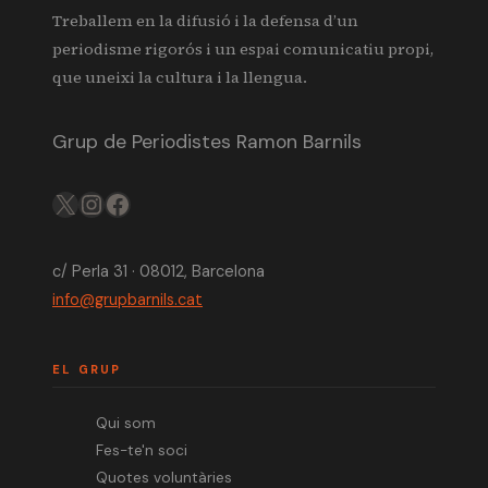
Treballem en la difusió i la defensa d’un
periodisme rigorós i un espai comunicatiu propi,
que uneixi la cultura i la llengua.
Grup de Periodistes Ramon Barnils
X
IG
FB
c/ Perla 31 · 08012, Barcelona
info@grupbarnils.cat
EL GRUP
Qui som
Fes-te'n soci
Quotes voluntàries