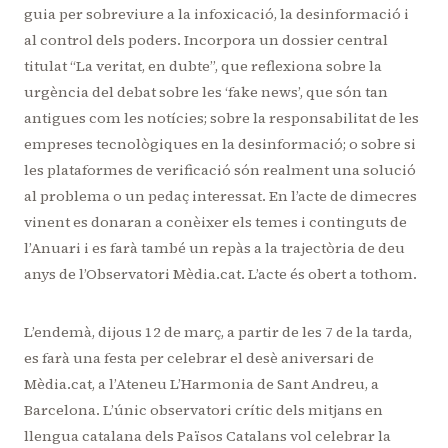
guia per sobreviure a la infoxicació, la desinformació i
al control dels poders. Incorpora un dossier central
titulat “La veritat, en dubte”, que reflexiona sobre la
urgència del debat sobre les ‘fake news’, que són tan
antigues com les notícies; sobre la responsabilitat de les
empreses tecnològiques en la desinformació; o sobre si
les plataformes de verificació són realment una solució
al problema o un pedaç interessat. En l’acte de dimecres
vinent es donaran a conèixer els temes i continguts de
l’Anuari i es farà també un repàs a la trajectòria de deu
anys de l’Observatori Mèdia.cat. L’acte és obert a tothom.
L’endemà, dijous 12 de març, a partir de les 7 de la tarda,
es farà una festa per celebrar el desè aniversari de
Mèdia.cat, a l’Ateneu L’Harmonia de Sant Andreu, a
Barcelona. L’únic observatori crític dels mitjans en
llengua catalana dels Països Catalans vol celebrar la