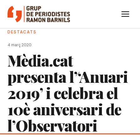
Vés
al
contingut
DESTACATS
4 març 2020
Mèdia.cat
presenta l’‘Anuari
2019’ i celebra el
10è aniversari de
l’Observatori