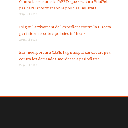
Contra la censura de l’AEPD, que s’estén a VilaWeb
per haver informat sobre policies infiltrats
30 juliol 2026
Exigim l’arxivament de l’expedient contra la Directa
per informar sobre policies infiltrats
29 juliol 2026
Ens incorporem a CASE, la principal xarxa europea
contra les demandes-mordassa a periodistes
22 juliol 2026