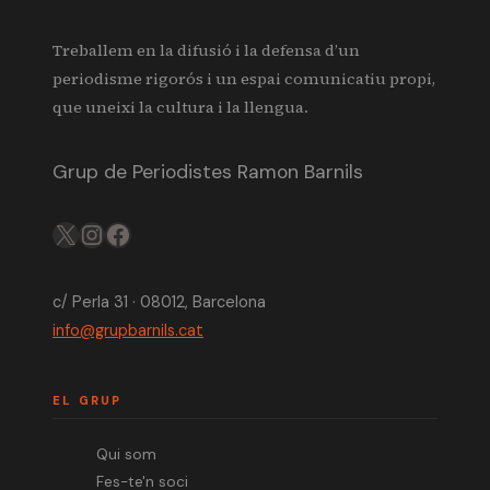
Treballem en la difusió i la defensa d’un
periodisme rigorós i un espai comunicatiu propi,
que uneixi la cultura i la llengua.
Grup de Periodistes Ramon Barnils
X
IG
FB
c/ Perla 31 · 08012, Barcelona
info@grupbarnils.cat
EL GRUP
Qui som
Fes-te'n soci