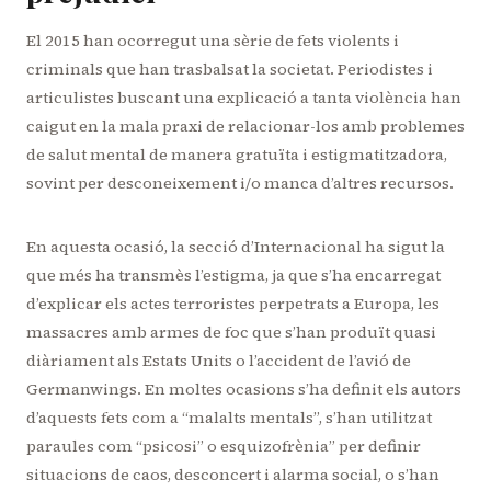
El 2015 han ocorregut una sèrie de fets violents i
criminals que han trasbalsat la societat. Periodistes i
articulistes buscant una explicació a tanta violència han
caigut en la mala praxi de relacionar-los amb problemes
de salut mental de manera gratuïta i estigmatitzadora,
sovint per desconeixement i/o manca d’altres recursos.
En aquesta ocasió, la secció d’Internacional ha sigut la
que més ha transmès l’estigma, ja que s’ha encarregat
d’explicar els actes terroristes perpetrats a Europa, les
massacres amb armes de foc que s’han produït quasi
diàriament als Estats Units o l’accident de l’avió de
Germanwings. En moltes ocasions s’ha definit els autors
d’aquests fets com a “malalts mentals”, s’han utilitzat
paraules com “psicosi” o esquizofrènia” per definir
situacions de caos, desconcert i alarma social, o s’han