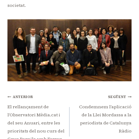
societat.
Navegació
ANTERIOR
SEGÜENT
d'entrades
El rellançament de
Condemnem l’aplicació
l’Observatori Mèdia.cat i
de la Llei Mordassa a la
del seu Anuari, entre les
periodista de Catalunya
prioritats del nou curs del
Ràdio