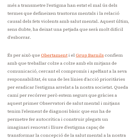
més a transmetre l’estigma han estat el mal ús dels
termes que defineixen trastorns mentals i la relació
causal dels fets violents amb salut mental. Aquest últim,
sens dubte, ha deixat una petjada que serà molt difícil
d’esborrar.
És per això que
Obertament
i el
Grup Barnils
confiem
amb que treballar colze a colze amb els mitjans de
comunicació, cercant el compromís i apel·lant a la seva
responsabilitat, és una de les línies d’acció prioritàries
per eradicar l’estigma arrelat a la nostra societat. Queda
camí per recórrer però estem segurs que gràcies a
aquest primer Observatori de salut mental i mitjans
tenim l’element de diagnosi bàsic que ens ha de
permetre fer autocrítica i construir plegats un
imaginari renovat i lliure d’estigma capaç de
transformar la concepció de la salut mental a la nostra