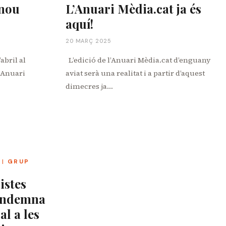
 nou
L’Anuari Mèdia.cat ja és
aquí!
20 MARÇ 2025
abril al
L’edició de l’Anuari Mèdia.cat d’enguany
 Anuari
aviat serà una realitat i a partir d’aquest
dimecres ja…
|
GRUP
istes
ondemna
al a les