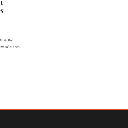
i
es
cions,
exuals són