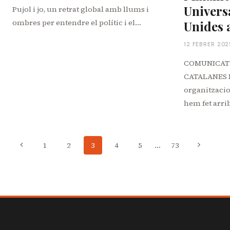
Univers
Pujol i jo, un retrat global amb llums i
ombres per entendre el polític i el…
Unides 
12 FEBRER 202
COMUNICAT
CATALANES D
organitzacio
hem fet arri
Navegació
Pàgina
Pàgina
1
2
3
4
5
…
73
anterior
següent
de
pàgines