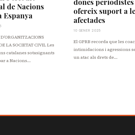
dones periodistes 
al de Nacions
ofereix suport a l
a Espanya
afectades
5
10 GENER 2025
 D’ORGANITZACIONS
El GPRB recorda que les coac
E LA SOCIETAT CIVIL Les
intimidacions i agressions s
ns catalanes sotasignants
un atac als drets de…
bar a Nacions…