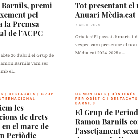
 Barnils, premi
Tot presentant el
xement pel
Anuari Mèdia.cat
a la Premsa
7 ABRIL 2025
l de l’ACPC
Gràcies! El passat dimarts 1 d’
vespre vam presentar el nou
Mèdia.cat 2024-2025 a…
sabte 26 d’abril el Grup de
Ramon Barnils vam ser
amb el…
TS
|
DESTACATS
|
GRUP
COMUNICATS
|
D'INTERÈS
INTERNACIONAL
PERIODÍSTIC
|
DESTACATS
BARNILS
em les
El Grup de Period
cions de drets
Ramon Barnils c
en el marc de
l’assetjament sexu
n Periòdic