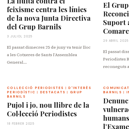
La lluita contra el
El Grup
feixisme centra les línies
Reconei
de la nova Junta Directiva
Suport 
del Grup Barnils
Comarca
3 JULIOL 2025
29 ABRIL 2025
El passat dimecres 25 de juny va tenir lloc
El passat dis
a les Cotxeres de Sants l’Assemblea
Periodistes 
General…
reconeguts 
COL·LECCIÓ PERIODISTES
|
D'INTERÈS
COMUNICA
PERIODÍSTIC
|
DESTACATS
|
GRUP
BARNILS
|
BARNILS
Denunci
Pujol i jo, nou llibre de la
vulnera
Col·lecció Periodistes
humans 
18 FEBRER 2025
l’Exame