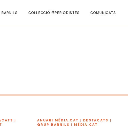
 BARNILS
COL·LECCIÓ #PERIODISTES
COMUNICATS
ACATS
|
ANUARI MÈDIA.CAT
|
DESTACATS
|
T
GRUP BARNILS
|
MÈDIA.CAT