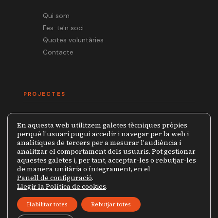
Qui som
Fes-te'n soci
Quotes voluntàries
Contacte
PROJECTES
Mèdia.cat
En aquesta web utilitzem galetes tècniques pròpies
Premi Ramon Barnils
perquè l'usuari pugui accedir i navegar per la web i
analítiques de tercers per a mesurar l'audiència i
Col·lecció Periodistes
analitzar el comportament dels usuaris. Pot gestionar
Mapa de la Censura
aquestes galetes i, per tant, acceptar-les o rebutjar-les
de manera unitària o íntegrament, en el
Panell de configuració
.
Llegir la Política de cookies
.
© 2026 Grup de Periodistes Ramon Barnils
Habilitar totes
Rebutjar totes
Política de privacitat
Avís legal