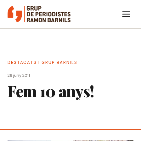
Vés
al
contingut
DESTACATS
|
GRUP BARNILS
26 juny 2011
Fem 10 anys!