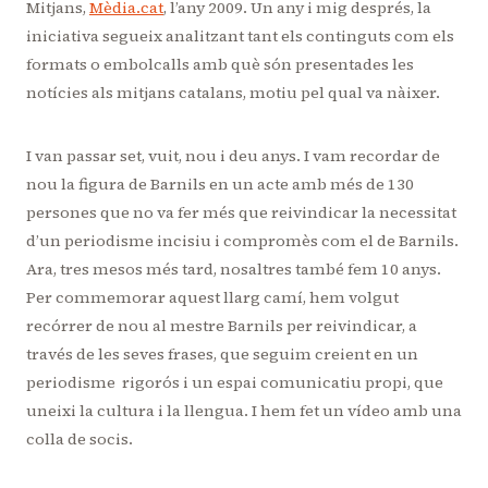
Mitjans,
Mèdia.cat
, l’any 2009. Un any i mig després, la
iniciativa segueix analitzant tant els continguts com els
formats o embolcalls amb què són presentades les
notícies als mitjans catalans, motiu pel qual va nàixer.
I van passar set, vuit, nou i deu anys. I vam recordar de
nou la figura de Barnils en un acte amb més de 130
persones que no va fer més que reivindicar la necessitat
d’un periodisme incisiu i compromès com el de Barnils.
Ara, tres mesos més tard, nosaltres també fem 10 anys.
Per commemorar aquest llarg camí, hem volgut
recórrer de nou al mestre Barnils per reivindicar, a
través de les seves frases, que seguim creient en un
periodisme rigorós i un espai comunicatiu propi, que
uneixi la cultura i la llengua. I hem fet un vídeo amb una
colla de socis.