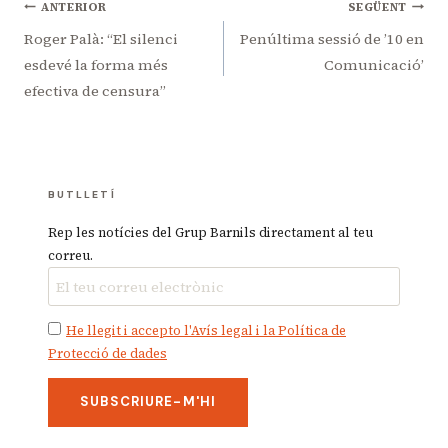
Navegació
ANTERIOR
SEGÜENT
d'entrades
Roger Palà: “El silenci
Penúltima sessió de ’10 en
esdevé la forma més
Comunicació’
efectiva de censura”
BUTLLETÍ
Rep les notícies del Grup Barnils directament al teu
correu.
He llegit i accepto l'Avís legal i la Política de
Protecció de dades