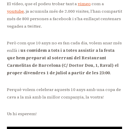
El vídeo, que el podeu trobar tant a
vimeo
com a
youtube
, ja acumula més de 2.000 visites, l’han compartit
més de 800 persones a facebook i s’ha enllaçat centenars
vegades a twitter.
Però com que 10 anys no es fan cada dia, volem anar més
enllà i
us convidem a tots i a totes assistir a la festa
que hem preparat al soterrani del Restaurant
Carmelitas de Barcelona (C/ Doctor Dou, 1, Raval) el
proper divendres 1 de juliol a partir de les 23:00
.
Perquè volem celebrar aquests 10 anys amb una copa de
cava a la mà amb la millor companyia, la vostra!
Us hi esperem!