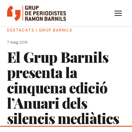
Vés
al
contingut
DESTACATS
|
GRUP BARNILS
7 maig 2015
El Grup Barnils
presenta la
cinquena edició
l’Anuari dels
silencis mediàtics