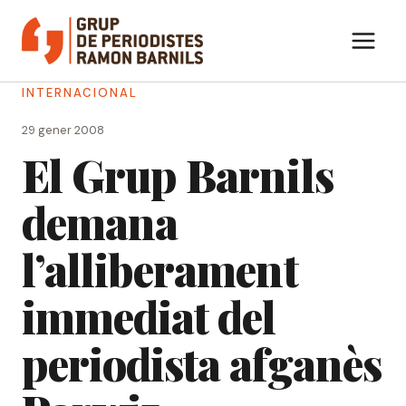
Vés
al
contingut
INTERNACIONAL
29 gener 2008
El Grup Barnils
demana
l’alliberament
immediat del
periodista afganès