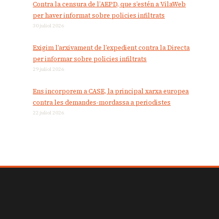
Contra la censura de l’AEPD, que s’estén a VilaWeb
per haver informat sobre policies infiltrats
30 juliol 2026
Exigim l’arxivament de l’expedient contra la Directa
per informar sobre policies infiltrats
29 juliol 2026
Ens incorporem a CASE, la principal xarxa europea
contra les demandes-mordassa a periodistes
22 juliol 2026