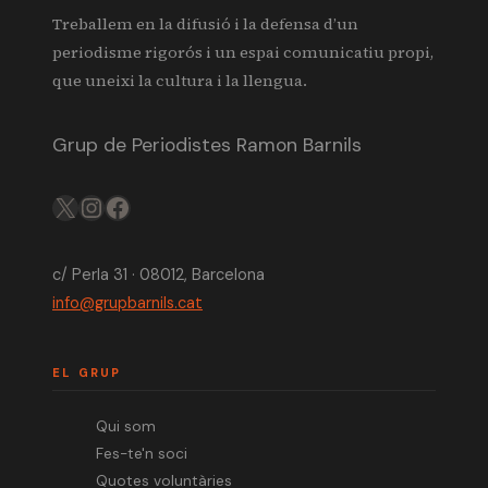
Treballem en la difusió i la defensa d’un
periodisme rigorós i un espai comunicatiu propi,
que uneixi la cultura i la llengua.
Grup de Periodistes Ramon Barnils
X
IG
FB
c/ Perla 31 · 08012, Barcelona
info@grupbarnils.cat
EL GRUP
Qui som
Fes-te'n soci
Quotes voluntàries