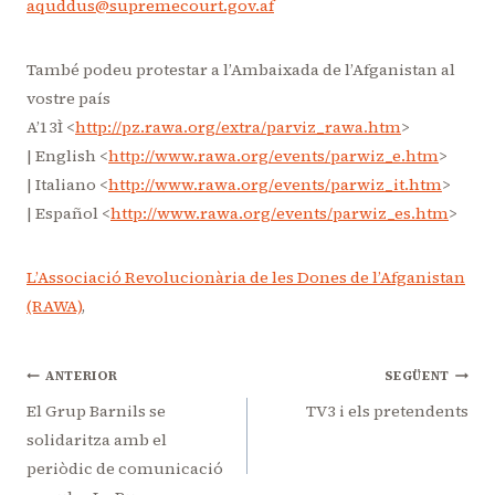
aquddus@supremecourt.gov.af
També podeu protestar a l’Ambaixada de l’Afganistan al
vostre país
A’13Ì <
http://pz.rawa.org/extra/parviz_rawa.htm
>
| English <
http://www.rawa.org/events/parwiz_e.htm
>
| Italiano <
http://www.rawa.org/events/parwiz_it.htm
>
| Español <
http://www.rawa.org/events/parwiz_es.htm
>
L’Associació Revolucionària de les Dones de l’Afganistan
(RAWA)
,
Navegació
ANTERIOR
SEGÜENT
d'entrades
El Grup Barnils se
TV3 i els pretendents
solidaritza amb el
periòdic de comunicació