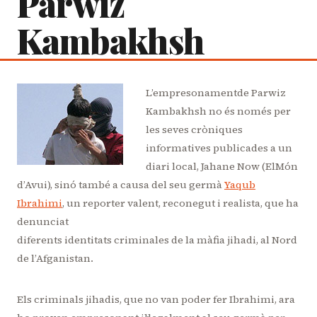
Parwiz
Kambakhsh
L’empresonamentde Parwiz
Kambakhsh no és només per
les seves cròniques
informatives publicades a un
diari local, Jahane Now (ElMón
d’Avui), sinó també a causa del seu germà
Yaqub
Ibrahimi
, un reporter valent, reconegut i realista, que ha
denunciat
diferents identitats criminales de la màfia jihadi, al Nord
de l’Afganistan.
Els criminals jihadis, que no van poder fer Ibrahimi, ara