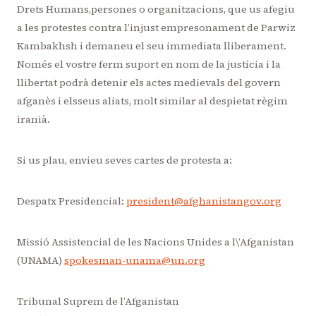
Drets Humans,persones o organitzacions, que us afegiu
a les protestes contra l’injust empresonament de Parwiz
Kambakhsh i demaneu el seu immediata lliberament.
Només el vostre ferm suport en nom de la justícia i la
llibertat podrà detenir els actes medievals del govern
afganès i elsseus aliats, molt similar al despietat règim
iranià.
Si us plau, envieu seves cartes de protesta a:
Despatx Presidencial:
president@afghanistangov.org
Missió Assistencial de les Nacions Unides a l\’Afganistan
(UNAMA)
spokesman-unama@un.org
Tribunal Suprem de l’Afganistan