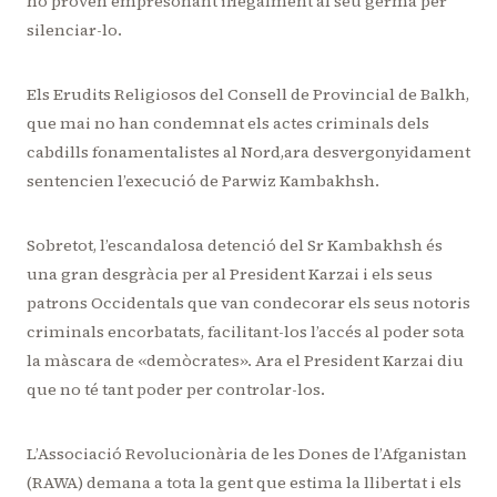
ho proven empresonant il·legalment al seu germà per
silenciar-lo.
Els Erudits Religiosos del Consell de Provincial de Balkh,
que mai no han condemnat els actes criminals dels
cabdills fonamentalistes al Nord,ara desvergonyidament
sentencien l’execució de Parwiz Kambakhsh.
Sobretot, l’escandalosa detenció del Sr Kambakhsh és
una gran desgràcia per al President Karzai i els seus
patrons Occidentals que van condecorar els seus notoris
criminals encorbatats, facilitant-los l’accés al poder sota
la màscara de «demòcrates». Ara el President Karzai diu
que no té tant poder per controlar-los.
L’Associació Revolucionària de les Dones de l’Afganistan
(RAWA) demana a tota la gent que estima la llibertat i els