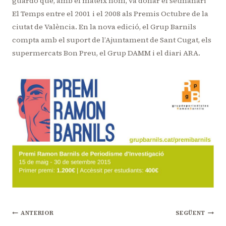
guardó que, amb el mateix nom, va donar el setmanari
El Temps entre el 2001 i el 2008 als Premis Octubre de la
ciutat de València. En la nova edició, el Grup Barnils
compta amb el suport de l’Ajuntament de Sant Cugat, els
supermercats Bon Preu, el Grup DAMM i el diari ARA.
Navegació
ANTERIOR
SEGÜENT