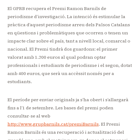
El GPRB recupera el Premi Ramon Barnils de
periodisme d’investigació. La intenció és estimular la
pràctica d’aquest periodisme arreu dels Països Catalans
en qüestions i problemàtiques que ocorren o tenen un
impacte clar sobre el país, tant a nivell local, comarcal o
nacional. El Premi tindrà dos guardons: el primer
valorat amb 1.200 euros al qual podran optar
professionals i estudiants de periodisme i el segon, dotat
amb 400 euros, que serà un accèssit només per a
estudiants.
El període per enviar originals ja s’ha obert i s’allargarà
fins a l’1 de setembre. Les bases del premi poden
consultar-se al web
http://www.grupbarnils.cat/premiBarnils
. El Premi
Ramon Barnils és una recuperació i actualització del