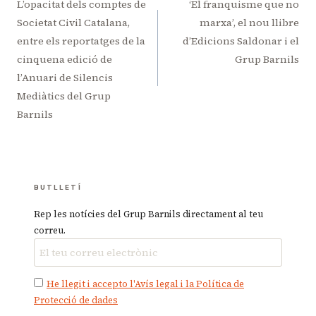
d'entrades
L’opacitat dels comptes de
‘El franquisme que no
Societat Civil Catalana,
marxa’, el nou llibre
entre els reportatges de la
d’Edicions Saldonar i el
cinquena edició de
Grup Barnils
l’Anuari de Silencis
Mediàtics del Grup
Barnils
BUTLLETÍ
Rep les notícies del Grup Barnils directament al teu
correu.
He llegit i accepto l'Avís legal i la Política de
Protecció de dades