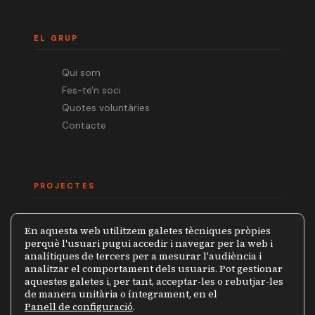
EL GRUP
Qui som
Fes-te'n soci
Quotes voluntàries
Contacte
PROJECTES
Mèdia.cat
En aquesta web utilitzem galetes tècniques pròpies
Premi Ramon Barnils
perquè l'usuari pugui accedir i navegar per la web i
analítiques de tercers per a mesurar l'audiència i
Col·lecció Periodistes
analitzar el comportament dels usuaris. Pot gestionar
Mapa de la Censura
aquestes galetes i, per tant, acceptar-les o rebutjar-les
de manera unitària o íntegrament, en el
Panell de configuració
.