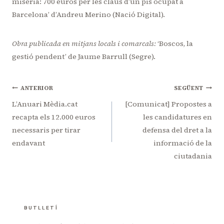
misèria: 700 euros per les claus d’un pis ocupat a
Barcelona
’ d’Andreu Merino (Nació Digital).
Obra publicada en mitjans locals i comarcals:
‘Boscos, la
gestió pendent
’
de Jaume Barrull (Segre).
Navegació
ANTERIOR
SEGÜENT
d'entrades
L’Anuari Mèdia.cat
[Comunicat] Propostes a
recapta els 12.000 euros
les candidatures en
necessaris per tirar
defensa del dret a la
endavant
informació de la
ciutadania
BUTLLETÍ