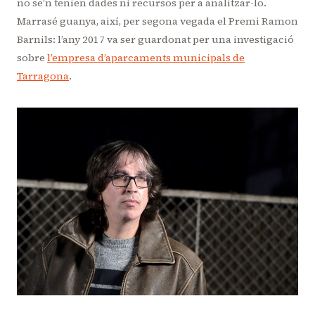
no se’n tenien dades ni recursos per a analitzar-lo.
Marrasé guanya, així, per segona vegada el Premi Ramon
Barnils: l’any 2017 va ser guardonat per una investigació
sobre
l’empresa d’aparcaments municipals de
Tarragona
.