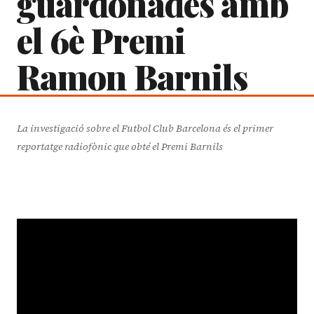
guardonades amb
el 6è Premi
Ramon Barnils
La investigació sobre el Futbol Club Barcelona és el primer
reportatge radiofònic que obté el Premi Barnils