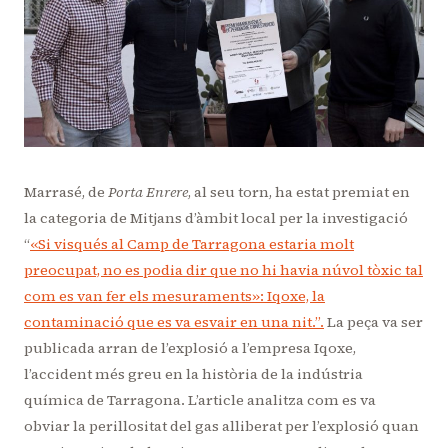
Marrasé, de
Porta Enrere
, al seu torn, ha estat premiat en
la categoria de Mitjans d’àmbit local per la investigació
“
«Si visqués al Camp de Tarragona estaria molt
preocupat, no es podia dir que no hi havia núvol tòxic tal
com es van fer els mesuraments»: Iqoxe, la
contaminació que es va esvair en una nit.”.
La peça va ser
publicada arran de l’explosió a l’empresa Iqoxe,
l’accident més greu en la història de la indústria
química de Tarragona. L’article analitza com es va
obviar la perillositat del gas alliberat per l’explosió quan