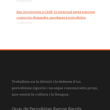
29 juliol 2026
Ens incorporem a CASE, la principal xarxa europea
contra les demandes-mordassa a periodistes
22 juliol 2026
Treballem en la difusió i la defensa d’un
periodisme rigorós i un espai comunicatiu propi,
que uneixi la cultura i la llengua.
Grup de Periodistes Ramon Barnils