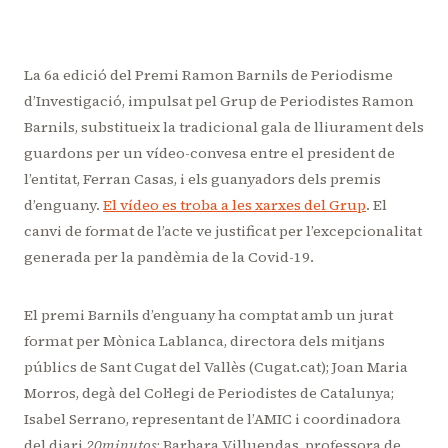
La 6a edició del Premi Ramon Barnils de Periodisme
d’Investigació, impulsat pel Grup de Periodistes Ramon
Barnils, substitueix la tradicional gala de lliurament dels
guardons per un vídeo-convesa entre el president de
l’entitat, Ferran Casas, i els guanyadors dels premis
d’enguany.
El vídeo es troba a les xarxes del Grup
. El
canvi de format de l’acte ve justificat per l’excepcionalitat
generada per la pandèmia de la Covid-19.
El premi Barnils d’enguany ha comptat amb un jurat
format per Mònica Lablanca, directora dels mitjans
públics de Sant Cugat del Vallès (Cugat.cat); Joan Maria
Morros, degà del Col·legi de Periodistes de Catalunya;
Isabel Serrano, representant de l’AMIC i coordinadora
del diari
20minutos
; Barbara Villuendas, professora de