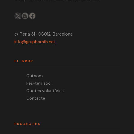
X
IG
FB
c/ Perla 31 · 08012, Barcelona
info@grupbarnils.cat
EL GRUP
Qui som
Fes-te'n soci
Quotes voluntàries
Contacte
PROJECTES