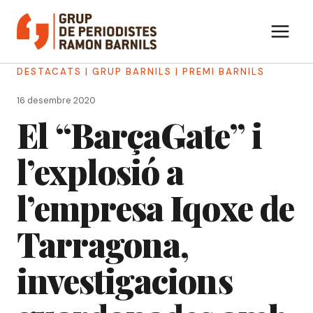
Vés
al
contingut
DESTACATS
|
GRUP BARNILS
|
PREMI BARNILS
16 desembre 2020
El “BarçaGate” i
l’explosió a
l’empresa Iqoxe de
Tarragona,
investigacions