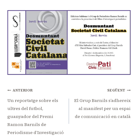
Navegació
ANTERIOR
SEGÜENT
d'entrades
Un reportatge sobre els
El Grup Barnils s’adhereix
ultres del futbol,
al manifest per un espai
guanyador del Premi
de comunicació en català
Ramon Barnils de
Periodisme d’Investigació