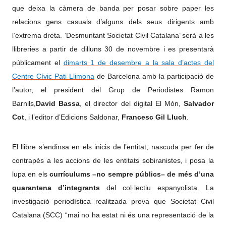
que deixa la càmera de banda per posar sobre paper les
relacions gens casuals d’alguns dels seus dirigents amb
l’extrema dreta. ‘Desmuntant Societat Civil Catalana’ serà a les
llibreries a partir de dilluns 30 de novembre i es presentarà
públicament el
dimarts 1 de desembre a la sala d’actes del
Centre Cívic Pati Llimona
de Barcelona amb la participació de
l’autor, el president del Grup de Periodistes Ramon
Barnils,
David Bassa
, el director del digital El Món,
Salvador
Cot
, i l’editor d’Edicions Saldonar,
Francesc Gil Lluch
.
El llibre s’endinsa en els inicis de l’entitat, nascuda per fer de
contrapès a les accions de les entitats sobiranistes, i posa la
lupa en els
currículums –no sempre públics– de més
d’una
quarantena d’integrants
del col·lectiu espanyolista. La
investigació periodística realitzada prova que Societat Civil
Catalana (SCC) “mai no ha estat ni és una representació de la