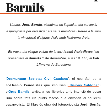
Barnils
L’autor,
Jordi Borràs
, s’endinsa en l’opacitat del col·lectiu
espanyolista per investigar els seus membres i treure a la llum
la vinculació d’alguns d’ells amb l’extrema dreta
Es tracta del cinquè volum de la
col·lecció Periodistes
i es
presentarà el
dimarts 1 de desembre
, a les 19.30 h, al
Pati
Llimona
de Barcelona
‘
Desmuntant Societat Civil Catalana
’
, el nou títol de la
col·lecció Periodistes
que impulsen
Edicions Saldonar
i
el
Grup Barnils
,
arriba a les llibreries amb intenció de posar
llum sobre tots els punts foscos que envolten el col·lectiu
espanyolista. El llibre és obra del
fotoperiodista
Jordi Borràs
,