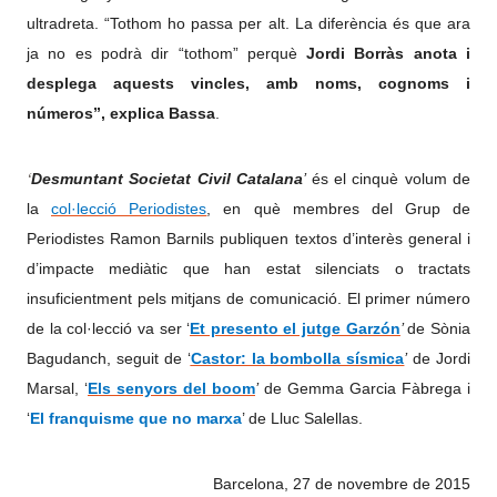
ultradreta. “Tothom ho passa per alt. La diferència és que ara
ja no es podrà dir “tothom” perquè
Jordi Borràs anota i
desplega aquests vincles, amb noms, cognoms i
números”, explica Bassa
.
‘
Desmuntant Societat Civil Catalana
’
és el cinquè volum de
la
col·lecció Periodistes
, en què membres del Grup de
Periodistes Ramon Barnils publiquen textos d’interès general i
d’impacte mediàtic que han estat silenciats o tractats
insuficientment pels mitjans de comunicació. El primer número
de la col·lecció va ser
‘
Et presento el jutge Garzón
’
de Sònia
Bagudanch, seguit de
‘
Castor: la bombolla sísmica
’
de Jordi
Marsal,
‘
Els senyors del boom
’
de Gemma Garcia Fàbrega i
‘
El franquisme que no marxa
’ de Lluc Salellas.
Barcelona, 27 de novembre de 2015