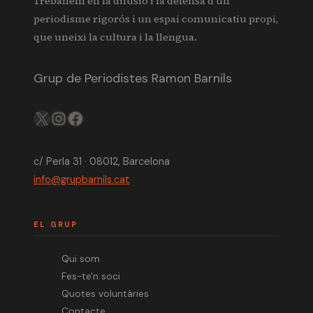
Treballem en la difusió i la defensa d’un
periodisme rigorós i un espai comunicatiu propi,
que uneixi la cultura i la llengua.
Grup de Periodistes Ramon Barnils
X
IG
FB
c/ Perla 31 · 08012, Barcelona
info@grupbarnils.cat
EL GRUP
Qui som
Fes-te'n soci
Quotes voluntàries
Contacte