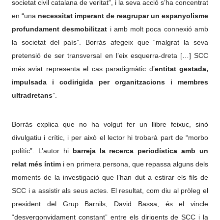
societat civil catalana de veritat”, i la seva acció s’ha concentrat
en “una
necessitat imperant de reagrupar un espanyolisme
profundament desmobilitzat
i amb molt poca connexió amb
la societat del país”. Borràs afegeix que “malgrat la seva
pretensió de ser transversal en l’eix esquerra-dreta […] SCC
més aviat representa el cas paradigmàtic d’
entitat gestada,
impulsada i codirigida per organitzacions i membres
ultradretans
”.
Borràs explica que no ha volgut fer un llibre feixuc, sinó
divulgatiu i crític, i per això el lector hi trobarà part de “morbo
polític”. L’autor hi
barreja la recerca periodística amb un
relat més íntim
i en primera persona, que repassa alguns dels
moments de la investigació que l’han dut a estirar els fils de
SCC i a assistir als seus actes. El resultat, com diu al pròleg el
president del Grup Barnils, David Bassa, és el vincle
“desvergonyidament constant” entre els dirigents de SCC i la