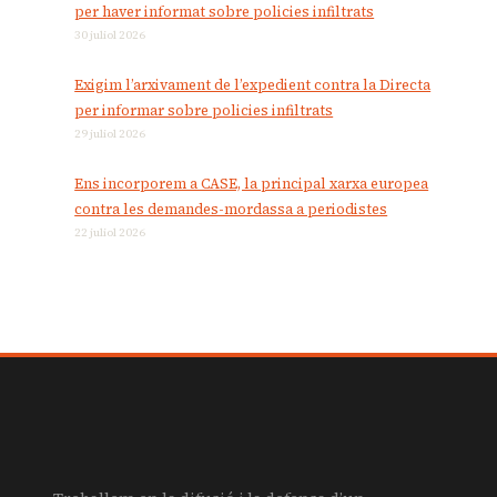
per haver informat sobre policies infiltrats
30 juliol 2026
Exigim l’arxivament de l’expedient contra la Directa
per informar sobre policies infiltrats
29 juliol 2026
Ens incorporem a CASE, la principal xarxa europea
contra les demandes-mordassa a periodistes
22 juliol 2026