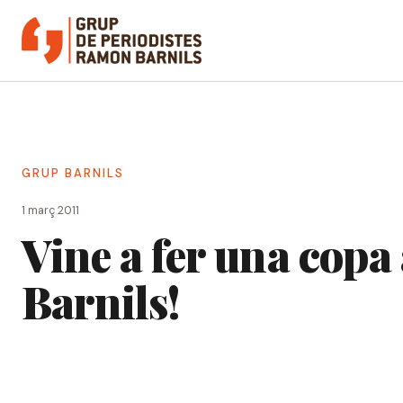
Vés
al
contingut
GRUP BARNILS
1 març 2011
Vine a fer una cop
Barnils!