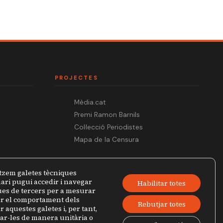
PROJECTES
Mèdia.cat
Premi Ramon Barnils
Col·lecció Periodistes
Mapa de la Censura
tzem galetes tècniques
ari pugui accedir i navegar
Habilitar totes
ques de tercers per a mesurar
zar el comportament dels
Rebutjar totes
r aquestes galetes i, per tant,
jar-les de manera unitària o