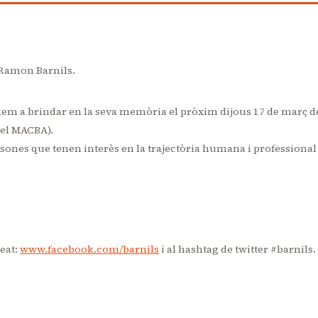
 Ramon Barnils.
dem a brindar en la seva memòria el pròxim dijous 17 de març d
del MACBA).
ersones que tenen interès en la trajectòria humana i professional
reat:
www.facebook.com/barnils
i al hashtag de twitter #barnils.