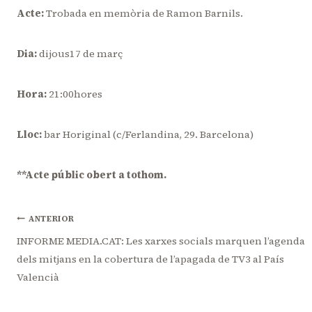
Acte:
Trobada en memòria de Ramon Barnils.
Dia:
dijous17 de març
Hora:
21:00hores
Lloc:
bar Horiginal (c/Ferlandina, 29. Barcelona)
**Acte públic obert a tothom.
Navegació
ANTERIOR
INFORME MEDIA.CAT: Les xarxes socials marquen l’agenda
dels mitjans en la cobertura de l’apagada de TV3 al País
d'entrades
Valencià