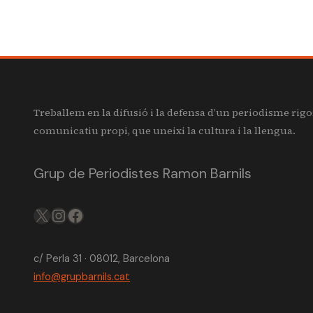
Treballem en la difusió i la defensa d’un periodisme rigo
comunicatiu propi, que uneixi la cultura i la llengua.
Grup de Periodistes Ramon Barnils
X
IG
FB
c/ Perla 31 · 08012, Barcelona
info@grupbarnils.cat