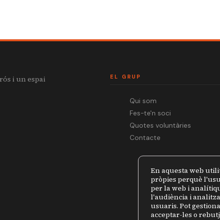
EL GRUP
rós i un espai
Qui som
Fes-te'n soci
Quotes voluntàries
Contacte
En aquesta web utili
pròpies perquè l'usu
per la web i analíti
l'audiència i analit
usuaris. Pot gestiona
acceptar-les o rebut