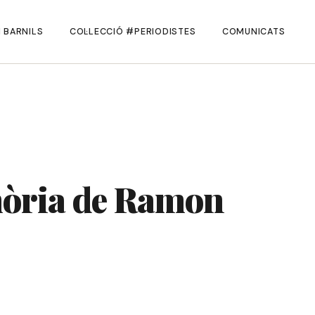
 BARNILS
COL·LECCIÓ #PERIODISTES
COMUNICATS
emòria de Ramon