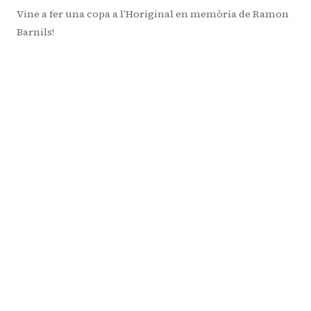
Navegació
Vine a fer una copa a l’Horiginal en memòria de Ramon
Barnils!
d'entrades