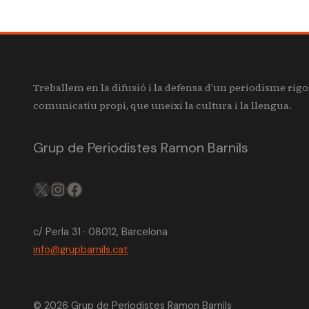
Treballem en la difusió i la defensa d’un periodisme rigo
comunicatiu propi, que uneixi la cultura i la llengua.
Grup de Periodistes Ramon Barnils
X
IG
FB
c/ Perla 31 · 08012, Barcelona
info@grupbarnils.cat
© 2026 Grup de Periodistes Ramon Barnils