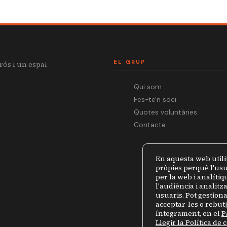
EL GRUP
rós i un espai
Qui som
Fes-te'n soci
Quotes voluntàries
Contacte
En aquesta web utili
pròpies perquè l'usu
per la web i analíti
l'audiència i analit
usuaris. Pot gestiona
acceptar-les o rebut
íntegrament, en el
P
Llegir la Política de 