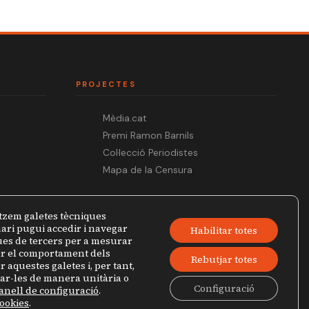
PROJECTES
Mèdia.cat
Premi Ramon Barnils
Col·lecció Periodistes
Mapa de la Censura
tzem galetes tècniques
ari pugui accedir i navegar
Habilitar totes
ques de tercers per a mesurar
zar el comportament dels
Rebutjar totes
r aquestes galetes i, per tant,
jar-les de manera unitària o
Configuració
anell de configuració
.
Política de privacitat
Avís legal
cookies
.