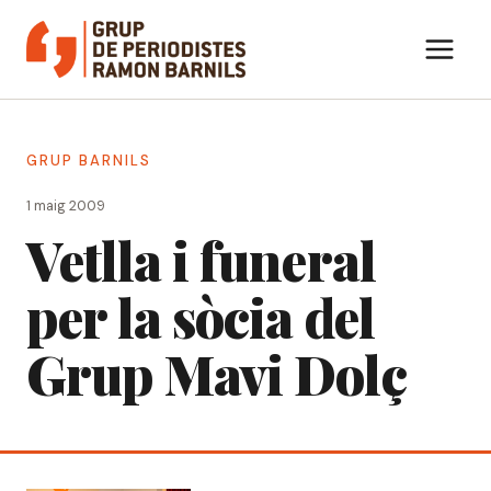
Vés
al
contingut
GRUP BARNILS
1 maig 2009
Vetlla i funeral
per la sòcia del
Grup Mavi Dolç