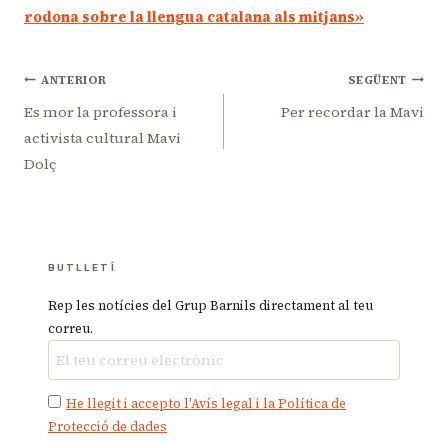
rodona sobre la llengua catalana als mitjans»
Navegació
ANTERIOR
SEGÜENT
d'entrades
Es mor la professora i
Per recordar la Mavi
activista cultural Mavi
Dolç
BUTLLETÍ
Rep les notícies del Grup Barnils directament al teu
correu.
He llegit i accepto l'Avís legal i la Política de
Protecció de dades