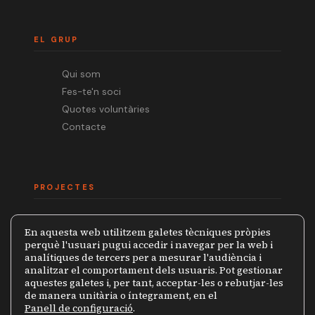
EL GRUP
Qui som
Fes-te'n soci
Quotes voluntàries
Contacte
PROJECTES
Mèdia.cat
En aquesta web utilitzem galetes tècniques pròpies
Premi Ramon Barnils
perquè l'usuari pugui accedir i navegar per la web i
analítiques de tercers per a mesurar l'audiència i
Col·lecció Periodistes
analitzar el comportament dels usuaris. Pot gestionar
Mapa de la Censura
aquestes galetes i, per tant, acceptar-les o rebutjar-les
de manera unitària o íntegrament, en el
Panell de configuració
.