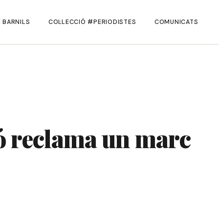
 BARNILS
COL·LECCIÓ #PERIODISTES
COMUNICATS
ió reclama un marc