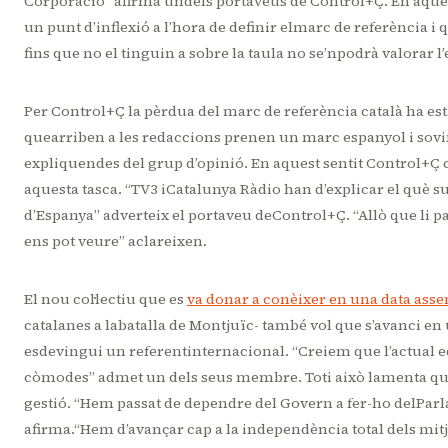
Corporació” afirma undels portaveus de Control+Ç. En aques
un punt d’inflexió a l’hora de definir elmarc de referència i 
fins que no el tinguin a sobre la taula no se’npodrà valorar l’e
Per Control+Ç la pèrdua del marc de referència català ha esta
quearriben a les redaccions prenen un marc espanyol i sovint
expliquendes del grup d’opinió. En aquest sentit Control+Ç c
aquesta tasca. “TV3 iCatalunya Ràdio han d’explicar el què s
d’Espanya” adverteix el portaveu deControl+Ç. “Allò que li 
ens pot veure” aclareixen.
El nou col·lectiu que es
va donar a conèixer en una data ass
catalanes a labatalla de Montjuïc- també vol que s’avanci en 
esdevingui un referentinternacional. “Creiem que l’actual e
còmodes” admet un dels seus membre. Toti això lamenta que l
gestió. “Hem passat de dependre del Govern a fer-ho delParl
afirma.“Hem d’avançar cap a la independència total dels mit