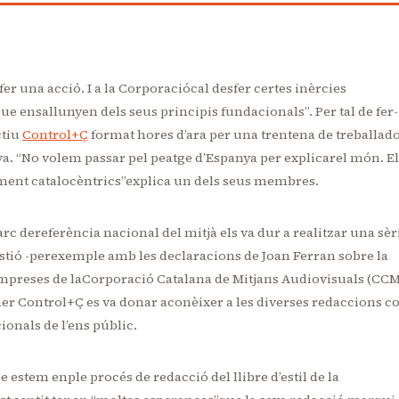
fer una acció. I a la Corporaciócal desfer certes inèrcies
ue ensallunyen dels seus principis fundacionals”. Per tal de fer-
ctiu
Control+Ç
format hores d’ara per una trentena de treballad
va. “No volem passar pel peatge d’Espanya per explicarel món. El
ament catalocèntrics”explica un dels seus membres.
c dereferència nacional del mitjà els va dur a realitzar una sèr
tió -perexemple amb les declaracions de Joan Ferran sobre la
es empreses de laCorporació Catalana de Mitjans Audiovisuals (CC
ener Control+Ç es va donar aconèixer a les diverses redaccions 
onals de l’ens públic.
stem enple procés de redacció del llibre d’estil de la