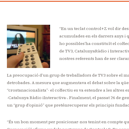
“En un teclat control+Z vol dir des
acumulades en els darrers anys i q
ho possibles’ha constituït el col·le
de TV3, CatalunyaRàdio i Interacti
nostres referents han de ser clar
La preocupació d’un grup de treballadors de TV3 sobre el mar
detrobades. A mesura que augmentava el debat sobre la qües
“crostanacionalista”- el col·lectiu es va estendre a les altr
-Catalunya Ràdio iInteractiva-. Finalment, el passat 26 de g
un “grup d’opinió” que preténrecuperar els principis fundaci
“És un bon moment per posicionar-nos tenint en compte que e