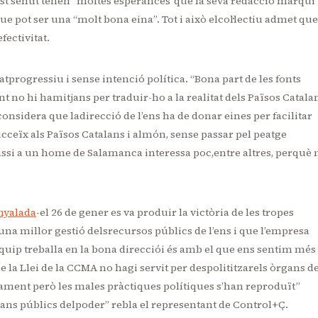
t sentit tenen “moltes esperances”que la seva redacció marqui
que pot ser una “molt bona eina”. Tot i això elcol·lectiu admet que
fectivitat.
tprogressiu i sense intenció política. “Bona part de les fonts
 no hi hamitjans per traduir-ho a la realitat dels Països Catala
onsidera que ladirecció de l’ens ha de donar eines per facilitar
ucceïx als Països Catalans i almón, sense passar pel peatge
passi a un home de Salamanca interessa poc,entre altres, perquè 
enyalada
-el 26 de gener es va produir la victòria de les tropes
una millor gestió delsrecursos públics de l’ens i que l’empresa
quip treballa en la bona direcciói és amb el que ens sentim més
a Llei de la CCMA no hagi servit per despolititzarels òrgans d
ament però les males pràctiques polítiques s’han reproduït”
jans públics delpoder” rebla el representant de Control+Ç.