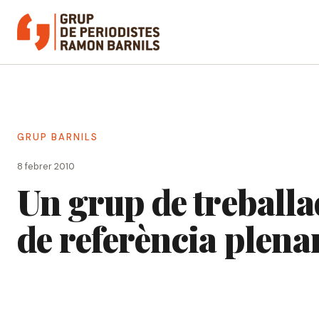
Vés
al
contingut
GRUP BARNILS
8 febrer 2010
Un grup de treball
de referència plena