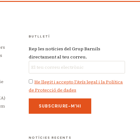
BUTLLETÍ
ors
Rep les notícies del Grup Barnils
s
directament al teu correu.
ie
He llegit i accepto l'Avís legal i la Política
de Protecció de dades
MA)
com
NOTÍCIES RECENTS