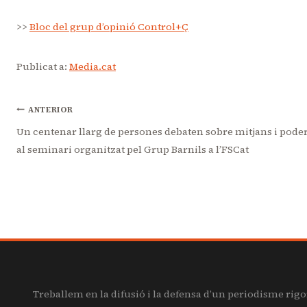
>>
Bloc del grup d’opinió Control+Ç
Publicat a:
Media.cat
Navegació
ANTERIOR
Un centenar llarg de persones debaten sobre mitjans i pode
al seminari organitzat pel Grup Barnils a l’FSCat
d'entrades
Treballem en la difusió i la defensa d’un periodisme rigo