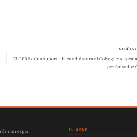
SEGÜEN
r
El GPRB dóna suport a la candidatura al Col·legi encapçal
per Salvador 
EL GRUP
rós i un espai