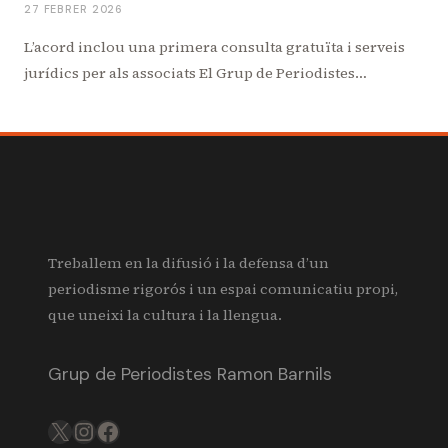
27 FEBRER 2026
L’acord inclou una primera consulta gratuïta i serveis
jurídics per als associats El Grup de Periodistes…
Treballem en la difusió i la defensa d’un
periodisme rigorós i un espai comunicatiu propi,
que uneixi la cultura i la llengua.
Grup de Periodistes Ramon Barnils
X
IG
FB