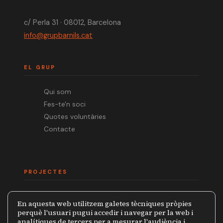
c/ Perla 31 · 08012, Barcelona
info@grupbarnils.cat
EL GRUP
Qui som
Fes-te'n soci
Quotes voluntàries
Contacte
PROJECTES
Mèdia.cat
En aquesta web utilitzem galetes tècniques pròpies
Premi Ramon Barnils
perquè l'usuari pugui accedir i navegar per la web i
analítiques de tercers per a mesurar l'audiència i
Col·lecció Periodistes