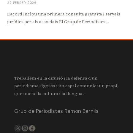
27 FEBRER 2026
L’acord inclou una primera consulta gratuïta i serveis
jurídics per als associats El Grup de Periodistes…
Treballem en la difusió i la defensa d’un
periodisme rigorós i un espai comunicatiu propi,
que uneixi la cultura i la llengua.
Grup de Periodistes Ramon Barnils
X
IG
FB