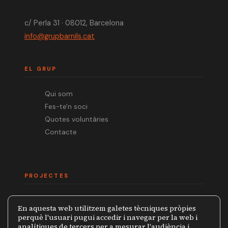
c/ Perla 31 · 08012, Barcelona
info@grupbarnils.cat
EL GRUP
Qui som
Fes-te'n soci
Quotes voluntàries
Contacte
PROJECTES
Mèdia.cat
En aquesta web utilitzem galetes tècniques pròpies
Premi Ramon Barnils
perquè l'usuari pugui accedir i navegar per la web i
analítiques de tercers per a mesurar l'audiència i
Col·lecció Periodistes