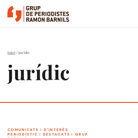
Vés
al
contingut
Inici
/
jurídic
jurídic
COMUNICATS
|
D'INTERÈS
PERIODÍSTIC
|
DESTACATS
|
GRUP