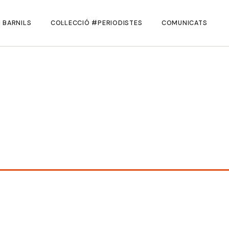
 BARNILS
COL·LECCIÓ #PERIODISTES
COMUNICATS