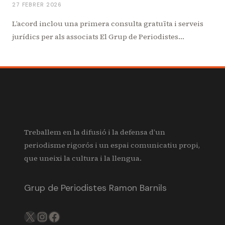
27 FEBRER 2026
L’acord inclou una primera consulta gratuïta i serveis
jurídics per als associats El Grup de Periodistes…
Treballem en la difusió i la defensa d’un
periodisme rigorós i un espai comunicatiu propi,
que uneixi la cultura i la llengua.
Grup de Periodistes Ramon Barnils
X
IG
FB