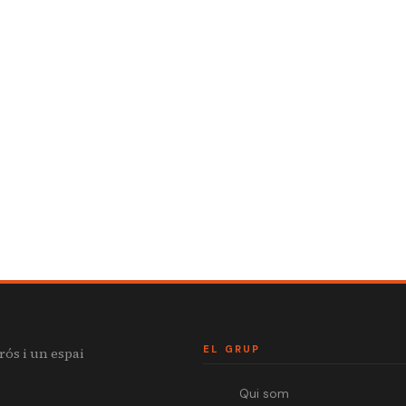
EL GRUP
rós i un espai
Qui som