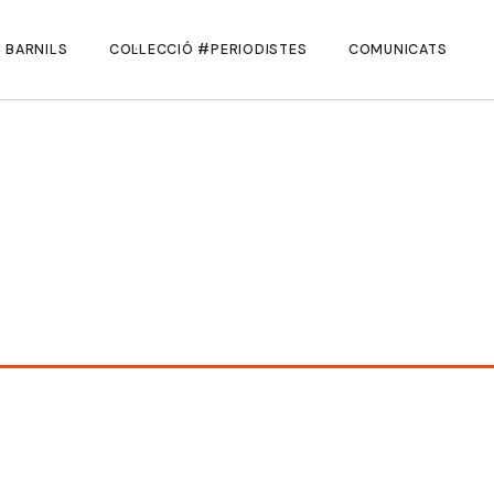
 BARNILS
COL·LECCIÓ #PERIODISTES
COMUNICATS