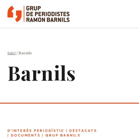
Vés
al
contingut
Inici
/
Barnils
Barnils
D'INTERÈS PERIODÍSTIC
|
DESTACATS
|
DOCUMENTS
|
GRUP BARNILS