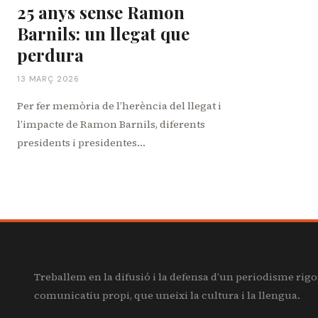
25 anys sense Ramon
Barnils: un llegat que
perdura
13 MARÇ 2026
Per fer memòria de l’herència del llegat i
l’impacte de Ramon Barnils, diferents
presidents i presidentes…
Treballem en la difusió i la defensa d’un periodisme rigo
comunicatiu propi, que uneixi la cultura i la llengua.