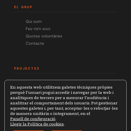
EL GRUP
Qui som
Fes-te'n soci
Quotes voluntàries
Contacte
PROJECTES
Mèdia.cat
En aquesta web utilitzem galetes tècniques pròpies
Premi Ramon Barnils
perquè l'usuari pugui accedir i navegar per la web i
analítiques de tercers per a mesurar l'audiència i
Col·lecció Periodistes
analitzar el comportament dels usuaris. Pot gestionar
Mapa de la Censura
aquestes galetes i, per tant, acceptar-les o rebutjar-les
de manera unitària o íntegrament, en el
Panell de configuració
.
Llegir la Política de cookies
.
© 2026 Grup de Periodistes Ramon Barnils