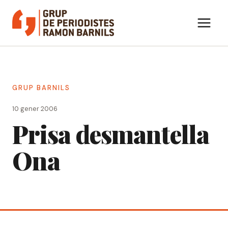
Vés
al
contingut
GRUP BARNILS
10 gener 2006
Prisa desmantella
Ona