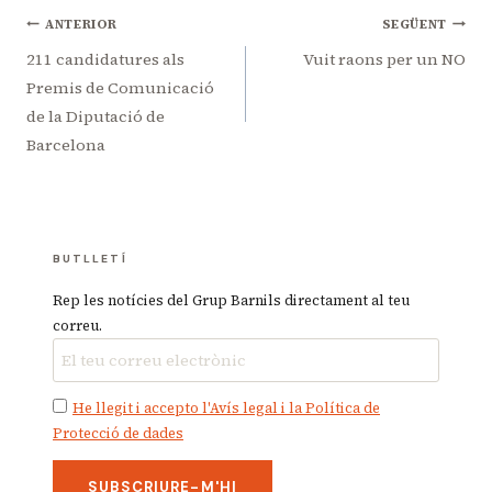
Navegació
ANTERIOR
SEGÜENT
d'entrades
211 candidatures als
Vuit raons per un NO
Premis de Comunicació
de la Diputació de
Barcelona
BUTLLETÍ
Rep les notícies del Grup Barnils directament al teu
correu.
He llegit i accepto l'Avís legal i la Política de
Protecció de dades