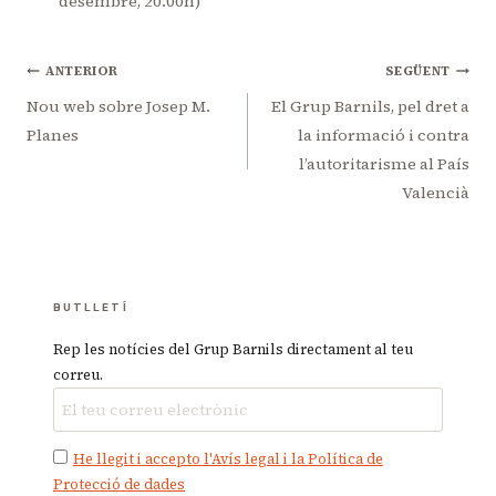
desembre, 20.00h)
Navegació
ANTERIOR
SEGÜENT
d'entrades
Nou web sobre Josep M.
El Grup Barnils, pel dret a
Planes
la informació i contra
l’autoritarisme al País
Valencià
BUTLLETÍ
Rep les notícies del Grup Barnils directament al teu
correu.
He llegit i accepto l'Avís legal i la Política de
Protecció de dades