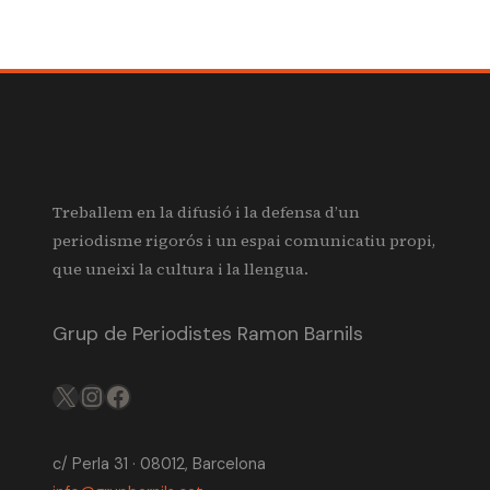
Treballem en la difusió i la defensa d’un
periodisme rigorós i un espai comunicatiu propi,
que uneixi la cultura i la llengua.
Grup de Periodistes Ramon Barnils
X
IG
FB
c/ Perla 31 · 08012, Barcelona