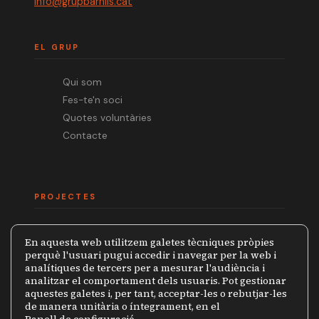
info@grupbarnils.cat
EL GRUP
Qui som
Fes-te'n soci
Quotes voluntàries
Contacte
PROJECTES
Mèdia.cat
En aquesta web utilitzem galetes tècniques pròpies
Premi Ramon Barnils
perquè l'usuari pugui accedir i navegar per la web i
analítiques de tercers per a mesurar l'audiència i
Col·lecció Periodistes
analitzar el comportament dels usuaris. Pot gestionar
Mapa de la Censura
aquestes galetes i, per tant, acceptar-les o rebutjar-les
de manera unitària o íntegrament, en el