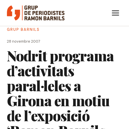
Vés
al
contingut
GRUP BARNILS
28 novembre 2007
Nodrit programa
d’activitats
paral·leles a
Girona en motiu
de l’exposició