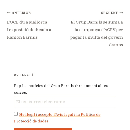
Navegació
ANTERIOR
SEGÜENT
d'entrades
L’OCB du a Mallorca
El Grup Barnils se suma a
l’exposició dedicada a
la campanya d’ACPV per
Ramon Barnils
pagar la multa del govern
Camps
BUTLLETÍ
Rep les notícies del Grup Barnils directament al teu
correu.
He llegit i accepto l'Avís legal i la Política de
Protecció de dades