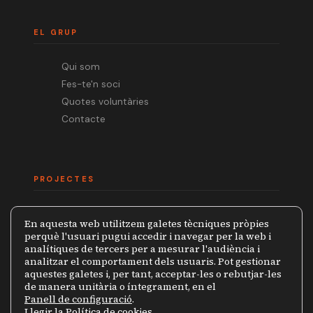
EL GRUP
Qui som
Fes-te'n soci
Quotes voluntàries
Contacte
PROJECTES
Mèdia.cat
En aquesta web utilitzem galetes tècniques pròpies
Premi Ramon Barnils
perquè l'usuari pugui accedir i navegar per la web i
analítiques de tercers per a mesurar l'audiència i
Col·lecció Periodistes
analitzar el comportament dels usuaris. Pot gestionar
Mapa de la Censura
aquestes galetes i, per tant, acceptar-les o rebutjar-les
de manera unitària o íntegrament, en el
Panell de configuració
.
Llegir la Política de cookies
.