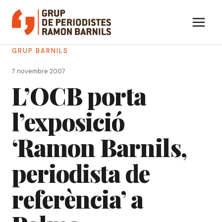
Vés
al
contingut
GRUP BARNILS
7 novembre 2007
L’OCB porta
l’exposició
‘Ramon Barnils,
periodista de
referència’ a