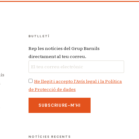
BUTLLETÍ
Rep les notícies del Grup Barnils
directament al teu correu.
aís
He llegit i accepto l'Avís legal i la Política
n
de Protecció de dades
N
NOTÍCIES RECENTS