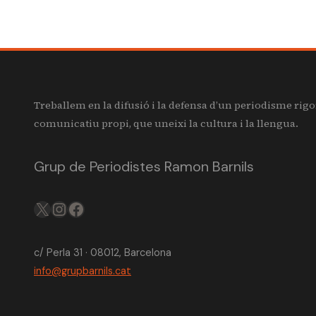
Treballem en la difusió i la defensa d’un periodisme rigo
comunicatiu propi, que uneixi la cultura i la llengua.
Grup de Periodistes Ramon Barnils
X
IG
FB
c/ Perla 31 · 08012, Barcelona
info@grupbarnils.cat