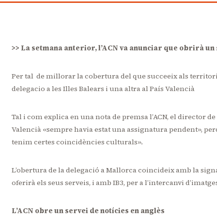
>> La setmana anterior, l’ACN va anunciar que obrirà un 
Per tal de millorar la cobertura del que succeeix als territor
delegacio a les Illes Balears i una altra al País Valencià
Tal i com explica en una nota de premsa l’ACN, el director de l
Valencià «sempre havia estat una assignatura pendent», perquè
tenim certes coincidències culturals».
L’obertura de la delegació a Mallorca coincideix amb la signa
oferirà els seus serveis, i amb IB3, per a l’intercanvi d’imatge
L’ACN obre un servei de notícies en anglès