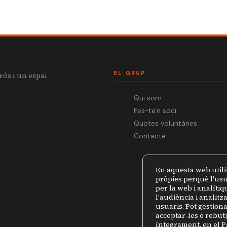
EL GRUP
rós i un espai
Qui som
Fes-te'n soci
Quotes voluntàries
Contacte
En aquesta web utili
pròpies perquè l'usu
per la web i analíti
l'audiència i analit
usuaris. Pot gestiona
acceptar-les o rebut
íntegrament, en el
P