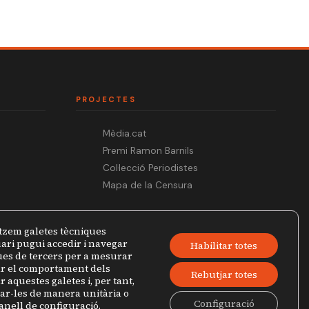
PROJECTES
Mèdia.cat
Premi Ramon Barnils
Col·lecció Periodistes
Mapa de la Censura
tzem galetes tècniques
ari pugui accedir i navegar
Habilitar totes
ques de tercers per a mesurar
zar el comportament dels
Rebutjar totes
r aquestes galetes i, per tant,
jar-les de manera unitària o
Configuració
anell de configuració
.