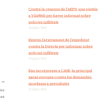
Contra la censura de l’AEPD, que s’estén
a VilaWeb per haver informat sobre
policies infiltrats
30 juliol 2026
Exigim l’arxivament de l’expedient
contra la Directa per informar sobre
policies infiltrats
29 juliol 2026
à
Ens incorporem a CASE, la principal
xarxa europea contra les demandes-
T
mordassa a periodistes
22 juliol 2026
les
msa