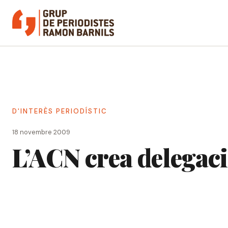
Vés
al
contingut
D'INTERÈS PERIODÍSTIC
18 novembre 2009
L’ACN crea delegacio