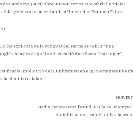
es de Catalunya (ACN) obre un nou servei que oferirà notícies
possible gràcies a un acord amb la Universitat Pompeu Fabra.
010.
ACN, ha explicat que la voluntat del servei és cobrir “una
glès, feta des d’aquí i amb vocació d’arribar a l’estranger”.
ustificat la implicació de la universitat en el projecte perquè est
 la identitat catalana”.
SEGÜEN
Media.cat presenta l’estudi El Pla de Bolonya i 
mobilitzacions estudiantils a la pre