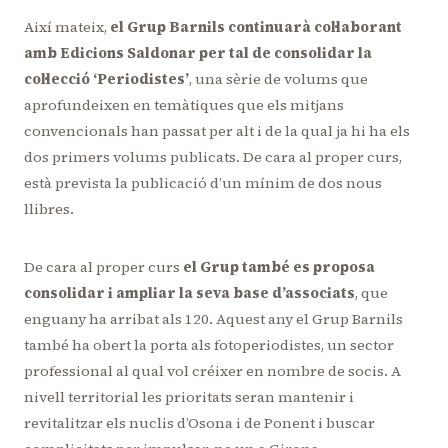
Així mateix,
el Grup Barnils continuarà col·laborant
amb Edicions Saldonar per tal de consolidar la
col·lecció ‘Periodistes’
, una sèrie de volums que
aprofundeixen en temàtiques que els mitjans
convencionals han passat per alt i de la qual ja hi ha els
dos primers volums publicats. De cara al proper curs,
està prevista la publicació d’un mínim de dos nous
llibres.
De cara al proper curs
el Grup també es proposa
consolidar i ampliar la seva base d’associats
, que
enguany ha arribat als 120. Aquest any el Grup Barnils
també ha obert la porta als fotoperiodistes, un sector
professional al qual vol créixer en nombre de socis. A
nivell territorial les prioritats seran mantenir i
revitalitzar els nuclis d’Osona i de Ponent i buscar