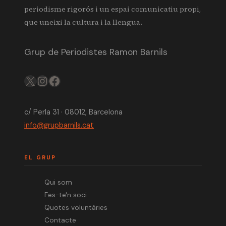
periodisme rigorós i un espai comunicatiu propi,
que uneixi la cultura i la llengua.
Grup de Periodistes Ramon Barnils
X
IG
FB
c/ Perla 31 · 08012, Barcelona
info@grupbarnils.cat
EL GRUP
Qui som
Fes-te'n soci
Quotes voluntàries
Contacte