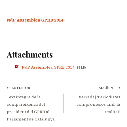
NdP Assemblea GPRB 2014
Attachments
NdP Assemblea GPRB 2014
(18 kB)
Navegació
ANTERIOR
SEGÜENT
d'entrades
Text íntegre de la
Xerrada| ‘Periodistes
compareixença del
compromesos amb la
president del GPRB al
realitat’
Parlament de Catalunya