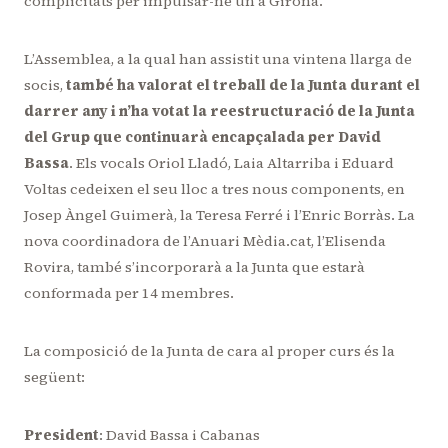
complicitats per impulsar-ne un a Girona.
L’Assemblea, a la qual han assistit una vintena llarga de
socis,
també ha valorat el treball de la Junta durant el
darrer any i n’ha votat la reestructuració de la Junta
del Grup que continuarà encapçalada per David
Bassa
. Els vocals Oriol Lladó, Laia Altarriba i Eduard
Voltas cedeixen el seu lloc a tres nous components, en
Josep Àngel Guimerà, la Teresa Ferré i l’Enric Borràs. La
nova coordinadora de l’Anuari Mèdia.cat, l’Elisenda
Rovira, també s’incorporarà a la Junta que estarà
conformada per 14 membres.
La composició de la Junta de cara al proper curs és la
següent:
President
: David Bassa i Cabanas