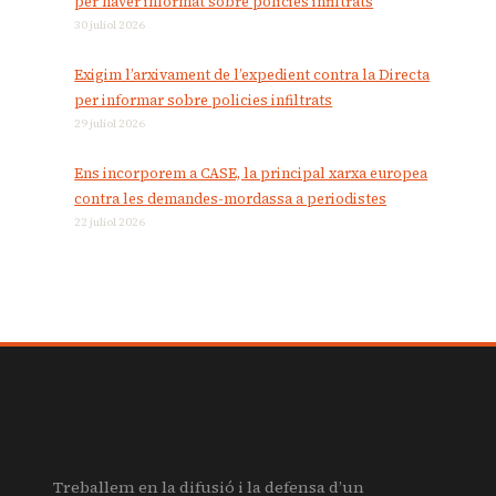
per haver informat sobre policies infiltrats
30 juliol 2026
Exigim l’arxivament de l’expedient contra la Directa
per informar sobre policies infiltrats
29 juliol 2026
Ens incorporem a CASE, la principal xarxa europea
contra les demandes-mordassa a periodistes
22 juliol 2026
Treballem en la difusió i la defensa d’un