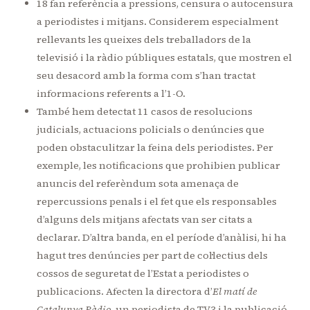
18 fan referència a pressions, censura o autocensura
a periodistes i mitjans. Considerem especialment
rellevants les queixes dels treballadors de la
televisió i la ràdio públiques estatals, que mostren el
seu desacord amb la forma com s’han tractat
informacions referents a l’1-O.
També hem detectat 11 casos de resolucions
judicials, actuacions policials o denúncies que
poden obstaculitzar la feina dels periodistes. Per
exemple, les notificacions que prohibien publicar
anuncis del referèndum sota amenaça de
repercussions penals i el fet que els responsables
d’alguns dels mitjans afectats van ser citats a
declarar. D’altra banda, en el període d’anàlisi, hi ha
hagut tres denúncies per part de col·lectius dels
cossos de seguretat de l’Estat a periodistes o
publicacions. Afecten la directora d’
El matí de
Catalunya Ràdio
, un periodista de TV3 i la publicació