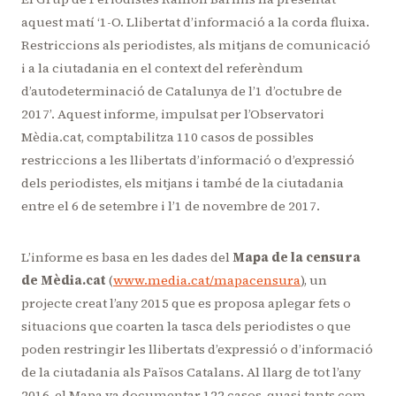
aquest matí ‘1-O. Llibertat d’informació a la corda fluixa.
Restriccions als periodistes, als mitjans de comunicació
i a la ciutadania en el context del referèndum
d’autodeterminació de Catalunya de l’1 d’octubre de
2017’. Aquest informe, impulsat per l’Observatori
Mèdia.cat, comptabilitza 110 casos de possibles
restriccions a les llibertats d’informació o d’expressió
dels periodistes, els mitjans i també de la ciutadania
entre el 6 de setembre i l’1 de novembre de 2017.
L’informe es basa en les dades del
Mapa de la censura
de Mèdia.cat
(
www.media.cat/mapacensura
), un
projecte creat l’any 2015 que es proposa aplegar fets o
situacions que coarten la tasca dels periodistes o que
poden restringir les llibertats d’expressió o d’informació
de la ciutadania als Països Catalans. Al llarg de tot l’any
2016, el Mapa va documentar 122 casos, quasi tants com