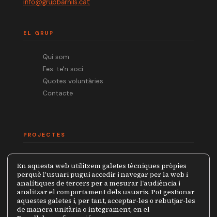
info@grupbarnils.cat
EL GRUP
Qui som
Fes-te'n soci
Quotes voluntàries
Contacte
PROJECTES
Mèdia.cat
En aquesta web utilitzem galetes tècniques pròpies
Premi Ramon Barnils
perquè l'usuari pugui accedir i navegar per la web i
analítiques de tercers per a mesurar l'audiència i
Col·lecció Periodistes
analitzar el comportament dels usuaris. Pot gestionar
Mapa de la Censura
aquestes galetes i, per tant, acceptar-les o rebutjar-les
de manera unitària o íntegrament, en el