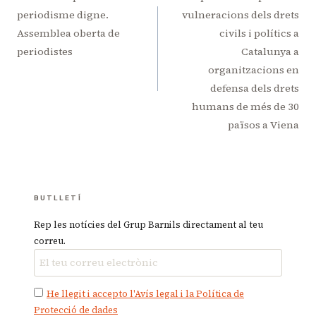
d'entrades
periodisme digne.
vulneracions dels drets
Assemblea oberta de
civils i polítics a
periodistes
Catalunya a
organitzacions en
defensa dels drets
humans de més de 30
països a Viena
BUTLLETÍ
Rep les notícies del Grup Barnils directament al teu
correu.
He llegit i accepto l'Avís legal i la Política de
Protecció de dades