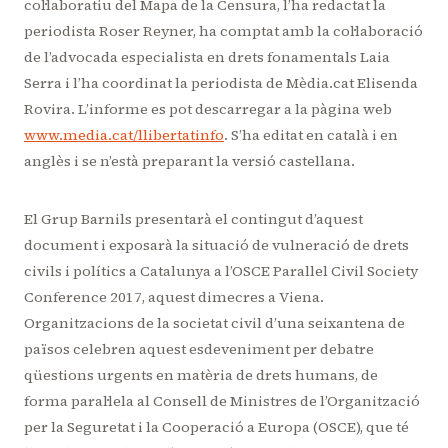
col·laboratiu del Mapa de la Censura, l’ha redactat la
periodista Roser Reyner, ha comptat amb la col·laboració
de l’advocada especialista en drets fonamentals Laia
Serra i l’ha coordinat la periodista de Mèdia.cat Elisenda
Rovira. L’informe es pot descarregar a la pàgina web
www.media.cat/llib
ertatinfo
. S’ha editat en català i en
anglès i se n’està preparant la versió castellana.
El Grup Barnils presentarà el contingut d’aquest
document i exposarà la situació de vulneració de drets
civils i polítics a Catalunya a l’OSCE Parallel Civil Society
Conference 2017, aquest dimecres a Viena.
Organitzacions de la societat civil d’una seixantena de
països celebren aquest esdeveniment per debatre
qüestions urgents en matèria de drets humans, de
forma paral·lela al Consell de Ministres de l’Organització
per la Seguretat i la Cooperació a Europa (OSCE), que té