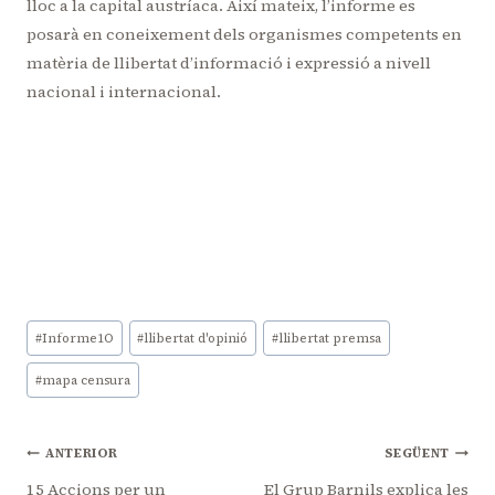
lloc a la capital austríaca. Així mateix, l’informe es
posarà en coneixement dels organismes competents en
matèria de llibertat d’informació i expressió a nivell
nacional i internacional.
Etiquetes
#
Informe1O
#
llibertat d'opinió
#
llibertat premsa
d'entrada
#
mapa censura
Navegació
ANTERIOR
SEGÜENT
15 Accions per un
El Grup Barnils explica les