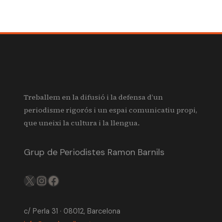
Treballem en la difusió i la defensa d’un
periodisme rigorós i un espai comunicatiu propi,
que uneixi la cultura i la llengua.
Grup de Periodistes Ramon Barnils
X
IG
FB
c/ Perla 31 · 08012, Barcelona