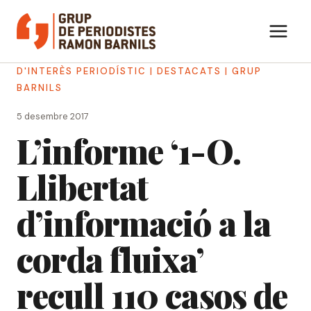
Vés
al
contingut
D'INTERÈS PERIODÍSTIC
|
DESTACATS
|
GRUP
BARNILS
5 desembre 2017
L’informe ‘1-O.
Llibertat
d’informació a la
corda fluixa’
recull 110 casos de