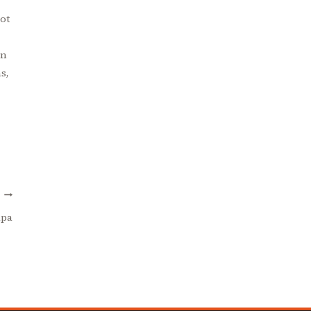
ot
en
s,
T
apa