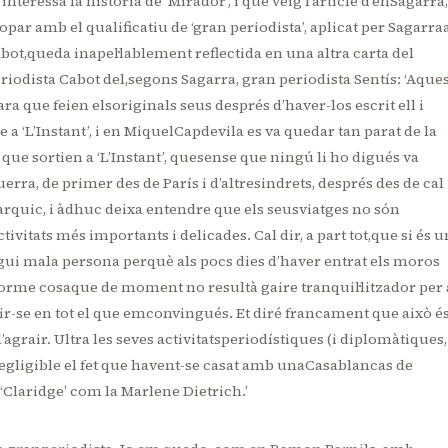
teressa la història de ‘Mirador’, i que veig l’article d’enSagarra,
topar amb el qualificatiu de ‘gran periodista’, aplicat per Sagarra
bot,queda inapel·lablement reflectida en una altra carta del
periodista Cabot del,segons Sagarra, gran periodista Sentís: ‘Aque
ara que feien elsoriginals seus després d’haver-los escrit ell i
 a ‘L’Instant’, i en MiquelCapdevila es va quedar tan parat de la
ls que sortien a ‘L’Instant’, quesense que ningú li ho digués va
uerra, de primer des de París i d’altresindrets, després des de cal
nàrquic, i àdhuc deixa entendre que els seusviatges no són
ivitats més importants i delicades. Cal dir, a part tot,que si és u
gui mala persona perquè als pocs dies d’haver entrat els moros
iforme cosaque de moment no resultà gaire tranquil·litzador per 
ir-se en tot el que emconvingués. Et diré francament que això és
’agrair. Ultra les seves activitatsperiodístiques (i diplomàtiques,
negligible el fet que havent-se casat amb unaCasablancas de
 ‘Claridge’ com la Marlene Dietrich.’