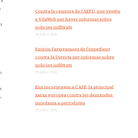
 a
a
Contra la censura de l’AEPD, que s’estén
a VilaWeb per haver informat sobre
st
policies infiltrats
30 juliol 2026
Exigim l’arxivament de l’expedient
contra la Directa per informar sobre
policies infiltrats
n
29 juliol 2026
Ens incorporem a CASE, la principal
a
xarxa europea contra les demandes-
,
mordassa a periodistes
22 juliol 2026