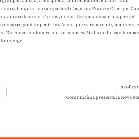
un granperiodista. Jo em quedo, com en Ramon Barnils, amb
s, com sabeu, el va enxamparfent d’espia de Franco. Crec que Cab
 van arribar mai a ‘grans’, ni nosaltres aconèixer-los, perquè
an encarregar d’impedir-ho. Acció que va repercutir,fatalment, 
o’. No convé confondre ous i castanyes. Si ells no ho van feraban
el diumenge.
SEGÜEN
Comunicàlia presenta la nova et