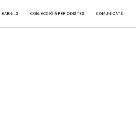
 BARNILS
COL·LECCIÓ #PERIODISTES
COMUNICATS