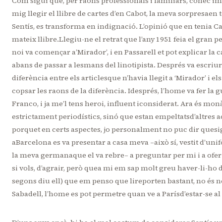
Com sigui que, per raons professionals i familiars, conec im’in
mig llegir el llibre de cartes d’en Cabot, la meva sorpresaen 
Sentís, es transforma en indignació. L’opinió que en tenia Ca
mateix llibre.Llegiu-ne el retrat que l’any 1951 feia el gran 
noi va començar a’Mirador’, i en Passarell et pot explicar la c
abans de passar a lesmans del linotipista. Després va escriure
diferència entre els articlesque n’havia llegit a ‘Mirador’ i e
copsar les raons de la diferència. Idesprés, l’home va fer la g
Franco, i ja me’l tens heroi, influent iconsiderat. Ara és mo
estrictament periodístics, sinó que estan empeltatsd’altres act
porquet en certs aspectes, jo personalment no puc dir quesi
aBarcelona es va presentar a casa meva –això sí, vestit d’un
la meva germanaque el va rebre– a preguntar per mi i a ofer
si vols, d’agrair, però quea mi em sap molt greu haver-li-ho d
segons diu ell) que em penso que lireporten bastant, no és 
Sabadell, l’home es pot permetre quan ve a Parísd’estar-se al