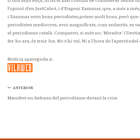
D’uns anys ençà, hi ha el mal costum de considerar Sentís 
l’opinió d’en JustCabot, i d’Eugeni Xammar, que, a més a mé
i Xammar eren bons periodistes,potser molt bons, però que no
periodistes mediocres, avui magnificats, com enSentís, es v
el periodisme català. Compareu, si més no, ‘Mirador’ i’Destin
fer-ho ara, és trair-los. No s’hi val. Ni a l’hora de l’aperitiud
Notícia apareguda a:
Navegació
ANTERIOR
Manifest en defensa del periodisme davant la crisi
d'entrades