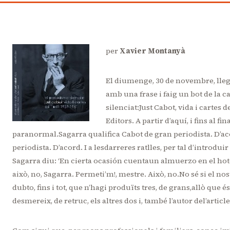
per
Xavier Montanyà
El diumenge, 30 de novembre, lleg
amb una frase i faig un bot de la c
silenciat:Just Cabot, vida i cartes d
Editors.
A partir d’aquí, i fins al 
paranormal.Sagarra qualifica Cabot de gran periodista. D’
periodista. D’acord. I a lesdarreres ratlles, per tal d’intro
Sagarra diu: ‘En cierta ocasión cuentaun almuerzo en el hotel
això, no, Sagarra. Permeti’m!, mestre. Això, no.No sé si el nos
dubto, fins i tot, que n’hagi produïts tres, de grans,allò que 
desmereix, de retruc, els altres dos i, també l’autor del’article