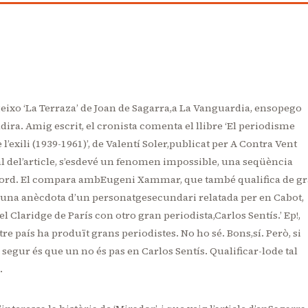
eixo ‘La Terraza’ de Joan de Sagarra,a La Vanguardia, ensopego
adira. Amig escrit, el cronista comenta el llibre ‘El periodisme
e l’exili (1939-1961)’, de Valentí Soler,publicat per A Contra Vent
final del’article, s’esdevé un fenomen impossible, una seqüència
acord. El compara ambEugeni Xammar, que també qualifica de g
duir una anècdota d’un personatgesecundari relatada per en Cabot,
 Claridge de París con otro gran periodista,Carlos Sentís.’ Ep!,
tre país ha produït grans periodistes. No ho sé. Bons,sí. Però, si
és segur és que un no és pas en Carlos Sentís. Qualificar-lode tal
.