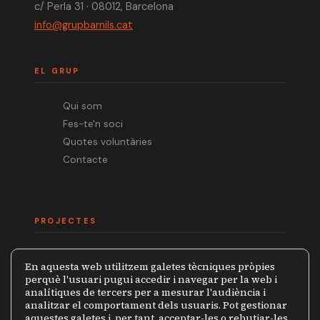
c/ Perla 31 · 08012, Barcelona
info@grupbarnils.cat
EL GRUP
Qui som
Fes-te'n soci
Quotes voluntàries
Contacte
PROJECTES
Mèdia.cat
En aquesta web utilitzem galetes tècniques pròpies
Premi Ramon Barnils
perquè l'usuari pugui accedir i navegar per la web i
analítiques de tercers per a mesurar l'audiència i
Col·lecció Periodistes
analitzar el comportament dels usuaris. Pot gestionar
Mapa de la Censura
aquestes galetes i, per tant, acceptar-les o rebutjar-les