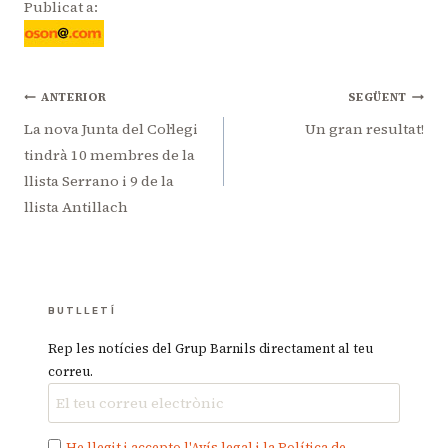
Publicat a:
Navegació
ANTERIOR
SEGÜENT
d'entrades
La nova Junta del Col·legi
Un gran resultat!
tindrà 10 membres de la
llista Serrano i 9 de la
llista Antillach
BUTLLETÍ
Rep les notícies del Grup Barnils directament al teu
correu.
He llegit i accepto l'Avís legal i la Política de