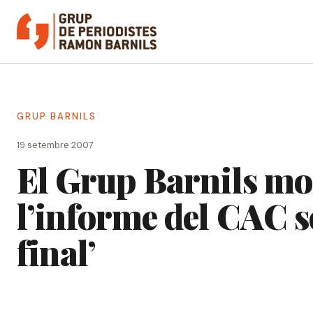
Vés
al
contingut
GRUP BARNILS
19 setembre 2007
El Grup Barnils mo
l’informe del CAC s
final’