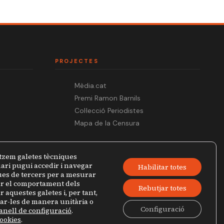
PROJECTES
Mèdia.cat
Premi Ramon Barnils
Col·lecció Periodistes
Mapa de la Censura
tzem galetes tècniques
ari pugui accedir i navegar
Habilitar totes
ques de tercers per a mesurar
zar el comportament dels
Rebutjar totes
r aquestes galetes i, per tant,
jar-les de manera unitària o
Configuració
anell de configuració
.
Política de privacitat
Avís legal
cookies
.