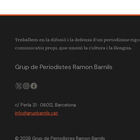
Treballem en la difusió i la defensa d’un periodisme rigo
comunicatiu propi, que uneixi la cultura i la llengua.
Grup de Periodistes Ramon Barnils
X
IG
FB
c/ Perla 31 · 08012, Barcelona
info@grupbarnils.cat
© 2026 Grup de Periodistes Ramon Barnils