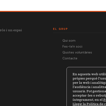
EL GRUP
rós i un espai
Qui som
Fes-te'n soci
Quotes voluntàries
Contacte
En aquesta web utili
pròpies perquè l'usu
per la web i analíti
l'audiència i analit
usuaris. Pot gestiona
acceptar-les o rebut
íntegrament, en el
P
Llegir la Política de 