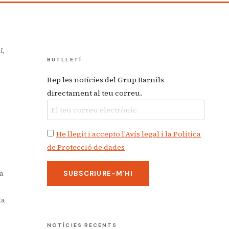
l
,
BUTLLETÍ
Rep les notícies del Grup Barnils
directament al teu correu.
He llegit i accepto l'Avís legal i la Política
de Protecció de dades
na
la
NOTÍCIES RECENTS