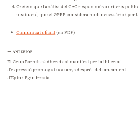
Creiem que l’anàlisi del CAC respon més a criteris polític
institució, que el GPRB considera molt necessària i per 
Comunicat oficial
(en PDF)
Navegació
ANTERIOR
El Grup Barnils s’adhereix al manifest per la llibertat
d’expressió promogut nou anys després del tancament
d'entrades
d’Egin i Egin Irratia