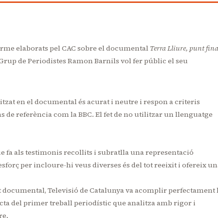
nforme elaborats pel CAC sobre el documental
Terra Lliure, punt fina
l Grup de Periodistes Ramon Barnils vol fer públic el seu
tzat en el documental és acurat i neutre i respon a criteris
 de referència com la BBC. El fet de no utilitzar un llenguatge
 fa als testimonis recollits i subratlla una representació
esforç per incloure-hi veus diverses és del tot reeixit i ofereix u
t documental, Televisió de Catalunya va acomplir perfectament 
ta del primer treball periodístic que analitza amb rigor i
re.