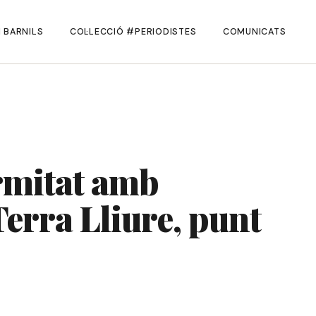
 BARNILS
COL·LECCIÓ #PERIODISTES
COMUNICATS
ormitat amb
erra Lliure, punt