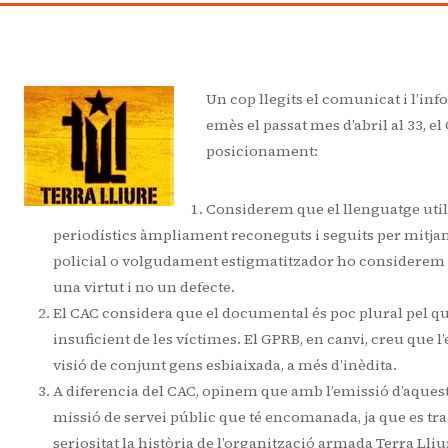
Un cop llegits el comunicat i l’i
emès el passat mes d’abril al 33, e
posicionament:
Considerem que el llenguatge utili
periodístics àmpliament reconeguts i seguits per mitjans
policial o volgudament estigmatitzador ho considerem
una virtut i no un defecte.
El CAC considera que el documental és poc plural pel que
insuficient de les víctimes. El GPRB, en canvi, creu que l’
visió de conjunt gens esbiaixada, a més d’inèdita.
A diferencia del CAC, opinem que amb l’emissió d’aques
missió de servei públic que té encomanada, ja que es trac
seriositat la història de l’organització armada Terra Lliu