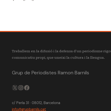
Treballem en la difusió i la defensa d’un periodisme rigo
comunicatiu propi, que uneixi la cultura i la llengua.
Grup de Periodistes Ramon Barnils
X
IG
FB
c/ Perla 31 · 08012, Barcelona
info@grupbarnils.cat