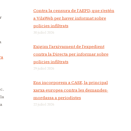
Contra la censura de l’AEPD, que s’estén
r
a VilaWeb per haver informat sobre
policies infiltrats
30 juliol 2026
a
Exigim l’arxivament de l’expedient
contra la Directa per informar sobre
ra
policies infiltrats
29 juliol 2026
Ens incorporem a CASE, la principal
c.
xarxa europea contra les demandes-
 la
mordassa a periodistes
 a
22 juliol 2026