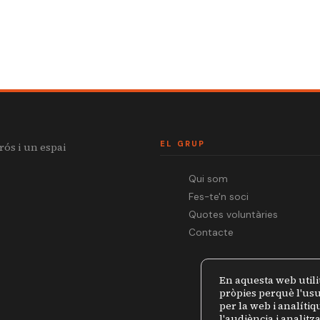
EL GRUP
rós i un espai
Qui som
Fes-te'n soci
Quotes voluntàries
Contacte
En aquesta web utili
pròpies perquè l'usu
per la web i analíti
l'audiència i analit