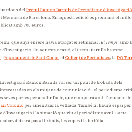
 guardons del
Premi Ramon Barnils de Periodisme d’Investigació
 i Memòria de Barcelona. En aquesta edició es premiarà el millo
ublicat amb 700 euros.
remi, que anys enrere havia atorgat el setmanari
El Temps
, amb l
 d’investigació. En aquesta ocasió, el Premi Barnils ha estat
t
, l’
Ajuntament de Sant Cugat
, el
Col·legi de Periodistes
, la
DO Ter
Investigació Ramon Barnils vol ser un punt de trobada dels
 interessades en els mitjans de comunicació i el periodisme críti
s seves portes per acollir l’acte, que comptarà amb l’actuació de
oan Colomo
per amenitzar la vetllada. També hi haurà espai per
 d’investigació i la situació que viu el periodisme avui. L’acte,
cabar, deixarà pas al brindis, les copes i la tertúlia.