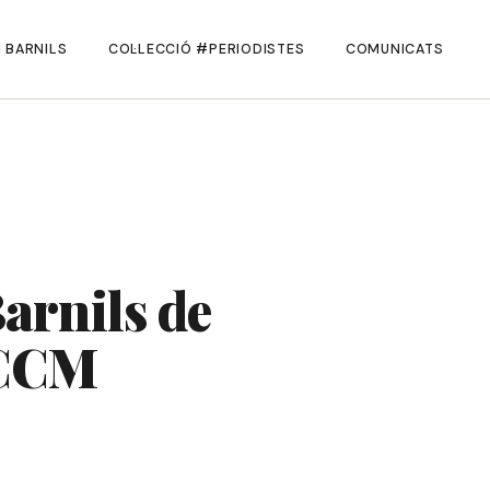
 BARNILS
COL·LECCIÓ #PERIODISTES
COMUNICATS
arnils de
 CCM