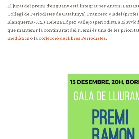
El jurat del premi d’enguany està integrat per Antoni Bassas
Col·legi de Periodistes de Catalunya), Francesc Viadel (prof
Blanquerna-
URL
), Helena López Vallejo (periodista a
El Periód
que mantenir la continuïtat del Premi és una de les priorita
mediàtics
o la
col·lecció de llibres Periodistes
.