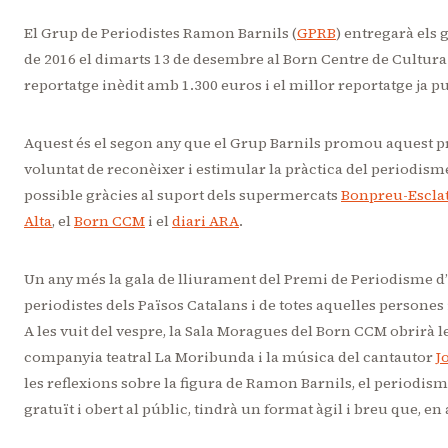
El Grup de Periodistes Ramon Barnils (
GPRB
) entregarà els
de 2016 el dimarts 13 de desembre al Born Centre de Cultura
reportatge inèdit amb 1.300 euros i el millor reportatge ja p
Aquest és el segon any que el Grup Barnils promou aquest p
voluntat de reconèixer i estimular la pràctica del periodisme
possible gràcies al suport dels supermercats
Bonpreu-Escla
Alta
, el
Born CCM
i el
diari ARA
.
Un any més la gala de lliurament del Premi de Periodisme d’
periodistes dels Països Catalans i de totes aquelles persones
A les vuit del vespre, la Sala Moragues del Born CCM obrirà le
companyia teatral La Moribunda i la música del cantautor
J
les reflexions sobre la figura de Ramon Barnils, el periodisme
gratuït i obert al públic, tindrà un format àgil i breu que, en a