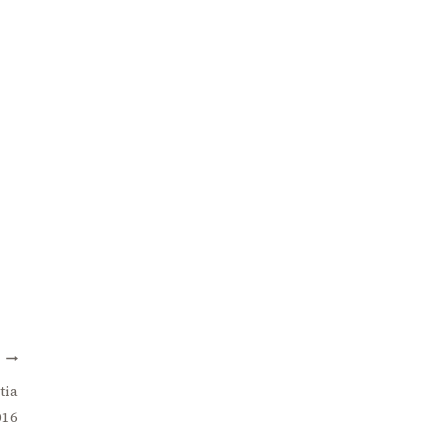
T
tia
016