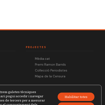
PROJECTES
Mèdia.cat
Premi Ramon Barnils
Col·lecció Periodistes
Mapa de la Censura
tzem galetes tècniques
ari pugui accedir i navegar
Habilitar totes
ques de tercers per a mesurar
zar el comportament dels