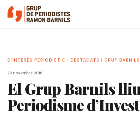
Vés
al
contingut
D'INTERÈS PERIODÍSTIC
|
DESTACATS
|
GRUP BARNILS
29 novembre 2016
El Grup Barnils lli
Periodisme d’Inves