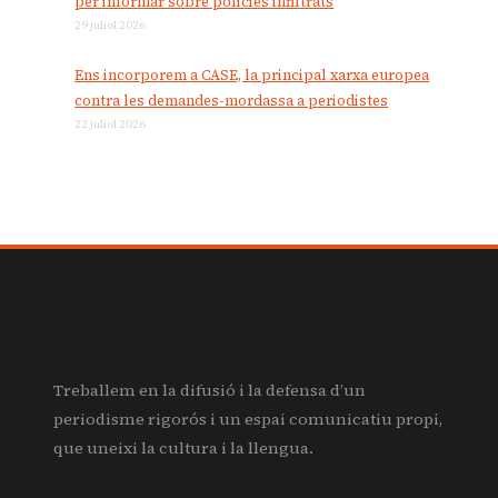
per informar sobre policies infiltrats
29 juliol 2026
Ens incorporem a CASE, la principal xarxa europea
contra les demandes-mordassa a periodistes
22 juliol 2026
Treballem en la difusió i la defensa d’un
periodisme rigorós i un espai comunicatiu propi,
que uneixi la cultura i la llengua.