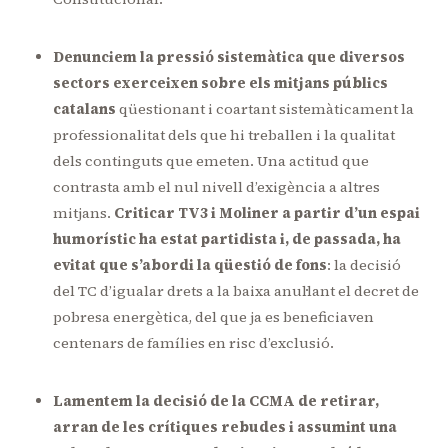
Denunciem la pressió sistemàtica que diversos
sectors exerceixen sobre els mitjans públics
catalans
qüestionant i coartant sistemàticament la
professionalitat dels que hi treballen i la qualitat
dels continguts que emeten. Una actitud que
contrasta amb el nul nivell d’exigència a altres
mitjans.
Criticar TV3 i Moliner a partir d’un espai
humorístic ha estat partidista i, de passada, ha
evitat que s’abordi la qüestió de fons
: la decisió
del TC d’igualar drets a la baixa anul·lant el decret de
pobresa energètica, del que ja es beneficiaven
centenars de famílies en risc d’exclusió.
Lamentem la decisió de la CCMA de retirar,
arran de les crítiques rebudes i assumint una