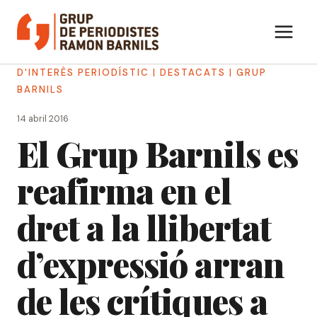
Vés
al
contingut
D'INTERÈS PERIODÍSTIC
|
DESTACATS
|
GRUP
BARNILS
14 abril 2016
El Grup Barnils es
reafirma en el
dret a la llibertat
d’expressió arran
de les crítiques a