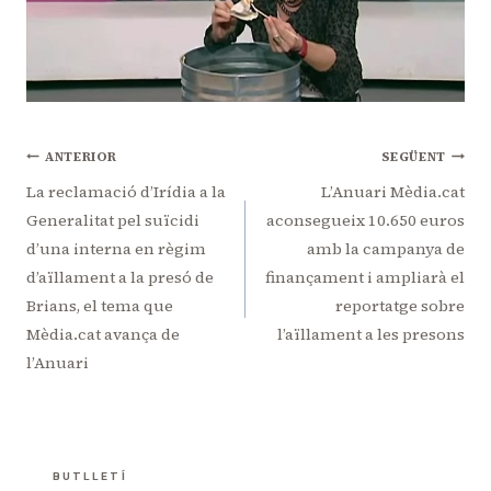
Navegació
ANTERIOR
SEGÜENT
d'entrades
La reclamació d’Irídia a la
L’Anuari Mèdia.cat
Generalitat pel suïcidi
aconsegueix 10.650 euros
d’una interna en règim
amb la campanya de
d’aïllament a la presó de
finançament i ampliarà el
Brians, el tema que
reportatge sobre
Mèdia.cat avança de
l’aïllament a les presons
l’Anuari
BUTLLETÍ