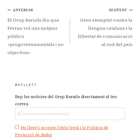
Navegació
ANTERIOR
SEGÜENT
d'entrades
El Grup Barnils diu que
Greu atemptat contra la
Ferran vol uns mitjans
llengua catalana i la
públics
llibertat de comunicació
«progovernamentals i no
al sud del país
objectius»
BUTLLETÍ
Rep les notícies del Grup Barnils directament al teu
correu.
He llegit i accepto l'Avís legal i la Política de
Protecció de dades