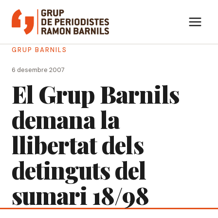
Vés
al
contingut
GRUP BARNILS
6 desembre 2007
El Grup Barnils
demana la
llibertat dels
detinguts del
sumari 18/98