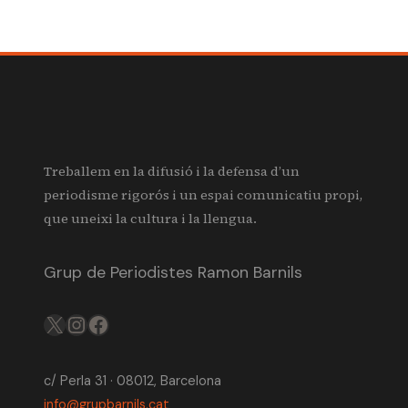
Treballem en la difusió i la defensa d’un
periodisme rigorós i un espai comunicatiu propi,
que uneixi la cultura i la llengua.
Grup de Periodistes Ramon Barnils
X
IG
FB
c/ Perla 31 · 08012, Barcelona
info@grupbarnils.cat