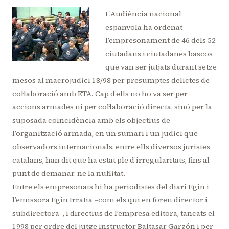
L’Audiència nacional
espanyola ha ordenat
l’empresonament de 46 dels 52
ciutadans i ciutadanes bascos
que van ser jutjats durant setze
mesos al macrojudici 18/98 per presumptes delictes de
col·laboració amb ETA. Cap d’ells no ho va ser per
accions armades ni per col·laboració directa, sinó per la
suposada coincidència amb els objectius de
l’organització armada, en un sumari i un judici que
observadors internacionals, entre ells diversos juristes
catalans, han dit que ha estat
ple d’irregularitats,
fins al
punt de demanar-ne la nul·litat.
Entre els empresonats hi ha periodistes del diari Egin i
l’emissora Egin Irratia –com els qui en foren director i
subdirectora–, i directius de l’empresa editora, tancats el
1998 per ordre del jutge instructor Baltasar Garzón i per