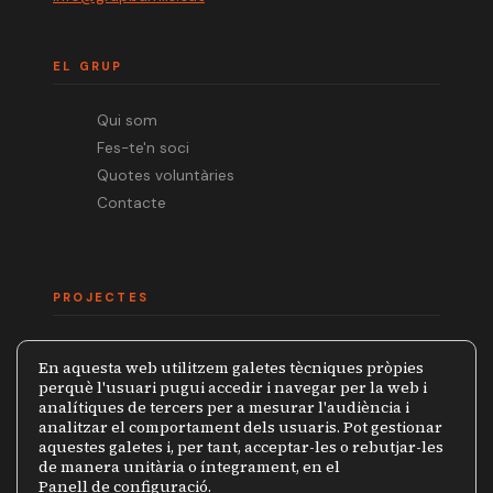
EL GRUP
Qui som
Fes-te'n soci
Quotes voluntàries
Contacte
PROJECTES
Mèdia.cat
En aquesta web utilitzem galetes tècniques pròpies
Premi Ramon Barnils
perquè l'usuari pugui accedir i navegar per la web i
analítiques de tercers per a mesurar l'audiència i
Col·lecció Periodistes
analitzar el comportament dels usuaris. Pot gestionar
Mapa de la Censura
aquestes galetes i, per tant, acceptar-les o rebutjar-les
de manera unitària o íntegrament, en el
Panell de configuració
.