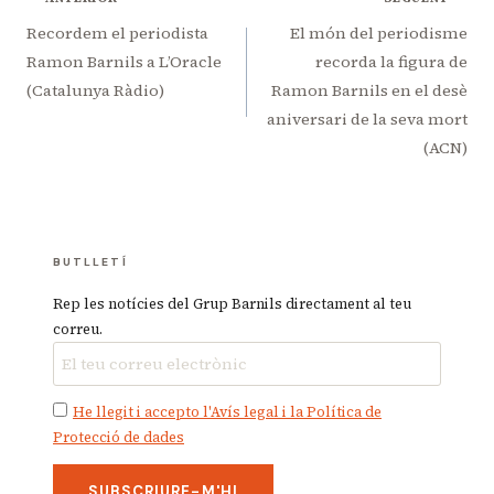
Navegació
d'entrades
Recordem el periodista
El món del periodisme
Ramon Barnils a L’Oracle
recorda la figura de
(Catalunya Ràdio)
Ramon Barnils en el desè
aniversari de la seva mort
(ACN)
BUTLLETÍ
Rep les notícies del Grup Barnils directament al teu
correu.
He llegit i accepto l'Avís legal i la Política de
Protecció de dades