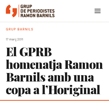
Vés
al
contingut
GRUP BARNILS
17 març 2011
El GPRB
homenatja Ramon
Barnils amb una
copa a l’Horiginal