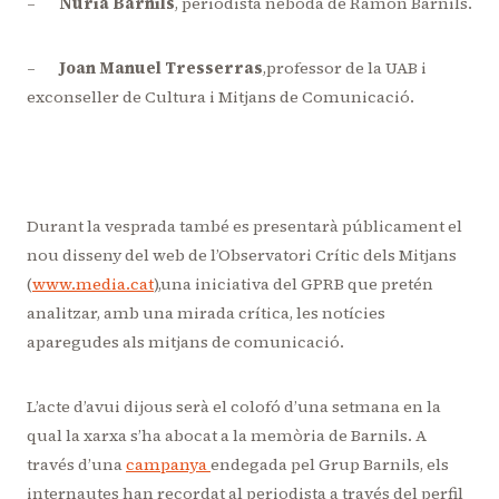
–
Núria Barnils
, periodista neboda de Ramon Barnils.
–
Joan Manuel Tresserras
,professor de la UAB i
exconseller de Cultura i Mitjans de Comunicació.
Durant la vesprada també es presentarà públicament el
nou disseny del web de l’Observatori Crític dels Mitjans
(
www.media.cat
),una iniciativa del GPRB que pretén
analitzar, amb una mirada crítica, les notícies
aparegudes als mitjans de comunicació.
L’acte d’avui dijous serà el colofó d’una setmana en la
qual la xarxa s’ha abocat a la memòria de Barnils. A
través d’una
campanya
endegada pel Grup Barnils, els
internautes han recordat al periodista a través del perfil