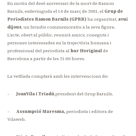
En motiu del desè aniversari de la mort de Ramon
Barnils, esdevinguda el 14 de març de 2001, el
Grup de
Periodistes Ramon Barnils (GPRB)
ha organitzat,
avui
dijous
, un brindis commemoratiu a la seva figura.
L’acte, obert al públic, reunirà amics, coneguts i
persones interessades en la trajectòria humana i
professional del periodista al
bar Horiginal
de
Barcelona a partir de les 21:00 hores.
La vetllada comptarà amb les intervencions de:
–
JoanVila i Triadú
,president del Grup Barnils.
–
Assumpció Maresma,
periodista i editora de
Vilaweb.