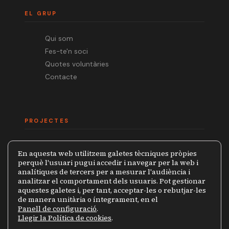
EL GRUP
Qui som
Fes-te'n soci
Quotes voluntàries
Contacte
PROJECTES
Mèdia.cat
En aquesta web utilitzem galetes tècniques pròpies
Premi Ramon Barnils
perquè l'usuari pugui accedir i navegar per la web i
analítiques de tercers per a mesurar l'audiència i
Col·lecció Periodistes
analitzar el comportament dels usuaris. Pot gestionar
Mapa de la Censura
aquestes galetes i, per tant, acceptar-les o rebutjar-les
de manera unitària o íntegrament, en el
Panell de configuració
.
Llegir la Política de cookies
.