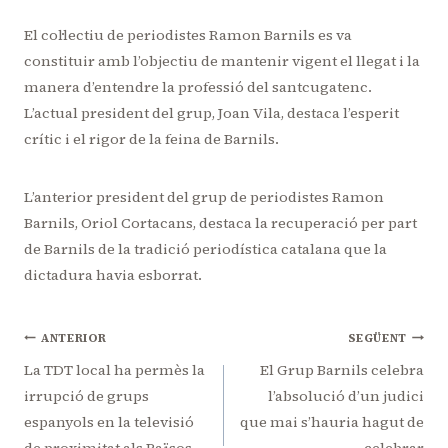
El col·lectiu de periodistes Ramon Barnils es va
constituir amb l’objectiu de mantenir vigent el llegat i la
manera d’entendre la professió del santcugatenc.
L’actual president del grup, Joan Vila, destaca l’esperit
crític i el rigor de la feina de Barnils.
L’anterior president del grup de periodistes Ramon
Barnils, Oriol Cortacans, destaca la recuperació per part
de Barnils de la tradició periodística catalana que la
dictadura havia esborrat.
Navegació
ANTERIOR
SEGÜENT
d'entrades
La TDT local ha permès la
El Grup Barnils celebra
irrupció de grups
l’absolució d’un judici
espanyols en la televisió
que mai s’hauria hagut de