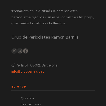
Treballem en la difusió i la defensa d’un
periodisme rigorós i un espai comunicatiu propi,
que uneixi la cultura i la llengua.
Grup de Periodistes Ramon Barnils
X
IG
FB
c/ Perla 31 · 08012, Barcelona
info@grupbarnils.cat
EL GRUP
Qui som
Fes-te'n soci