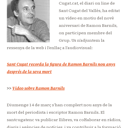
Cugat.cat, el diari on line de
Sant Cugat del Vallès, ha editat
un vídeo en motiu del novè
aniversari de Ramon Barnils,
on participen membre del
Grup. Us n’adjuntem la
ressenya de la web i l’enllaç a l’audiovisual:
Sant Cugat recorda la figura de Ramon Barnils nou anys
després de la seva mort
>>
Video sobre Ramon Barnils
Diumenge 14 de març s’han complert nou anys de la
mort del periodista i escriptor Ramon Barnils. El
santcugatenc va publicar llibres, va col·laborar en ràdios,
diaris i agències de notícies, i va contribuir a la formació