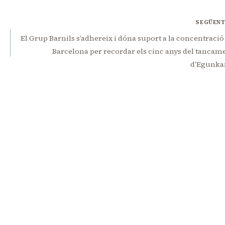
SEGÜEN
El Grup Barnils s’adhereix i dóna suport a la concentració
Barcelona per recordar els cinc anys del tancam
d’Egunka