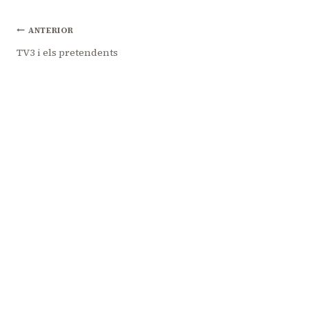
Navegació
ANTERIOR
TV3 i els pretendents
d'entrades