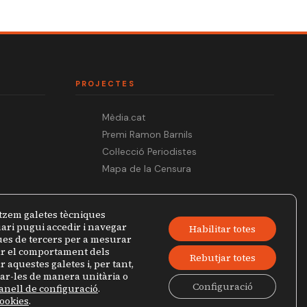
PROJECTES
Mèdia.cat
Premi Ramon Barnils
Col·lecció Periodistes
Mapa de la Censura
tzem galetes tècniques
ari pugui accedir i navegar
Habilitar totes
ques de tercers per a mesurar
zar el comportament dels
Rebutjar totes
r aquestes galetes i, per tant,
jar-les de manera unitària o
Configuració
anell de configuració
.
Política de privacitat
Avís legal
cookies
.