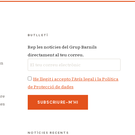
BUTLLETÍ
Rep les notícies del Grup Barnils
directament al teu correu.
en
He llegit i accepto l'Avís legal i la Política
de Protecció de dades
bre
tes
NOTÍCIES RECENTS