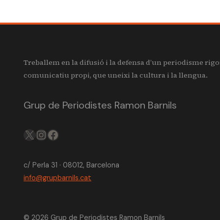
Treballem en la difusió i la defensa d’un periodisme rigo
comunicatiu propi, que uneixi la cultura i la llengua.
Grup de Periodistes Ramon Barnils
X
IG
FB
c/ Perla 31 · 08012, Barcelona
info@grupbarnils.cat
© 2026 Grup de Periodistes Ramon Barnils