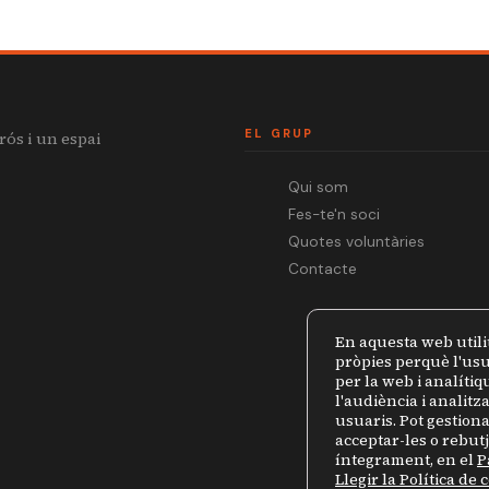
EL GRUP
rós i un espai
Qui som
Fes-te'n soci
Quotes voluntàries
Contacte
En aquesta web utili
pròpies perquè l'usu
per la web i analíti
l'audiència i analit
usuaris. Pot gestiona
acceptar-les o rebut
íntegrament, en el
P
Llegir la Política de 