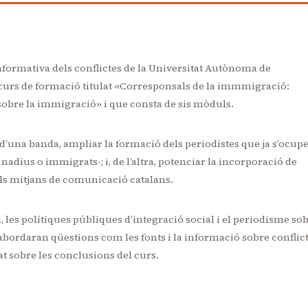
nformativa dels conflictes de la Universitat Autònoma de
curs de formació titulat «Corresponsals de la immmigració:
sobre la immigració» i que consta de sis mòduls.
 d’una banda, ampliar la formació dels periodistes que ja s’ocup
adius o immigrats-; i, de l’altra, potenciar la incorporació de
els mitjans de comunicació catalans.
les polítiques públiques d’integració social i el periodisme so
 abordaran qüestions com les fonts i la informació sobre conflic
t sobre les conclusions del curs.