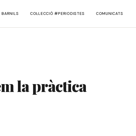
 BARNILS
COL·LECCIÓ #PERIODISTES
COMUNICATS
m la pràctica