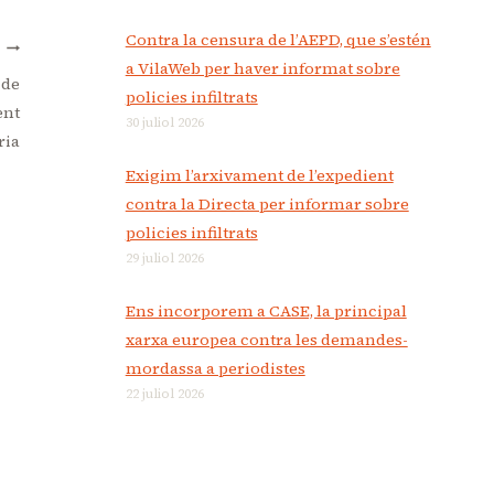
Contra la censura de l’AEPD, que s’estén
T
a VilaWeb per haver informat sobre
 de
policies infiltrats
ent
30 juliol 2026
ria
Exigim l’arxivament de l’expedient
contra la Directa per informar sobre
policies infiltrats
29 juliol 2026
Ens incorporem a CASE, la principal
xarxa europea contra les demandes-
mordassa a periodistes
22 juliol 2026