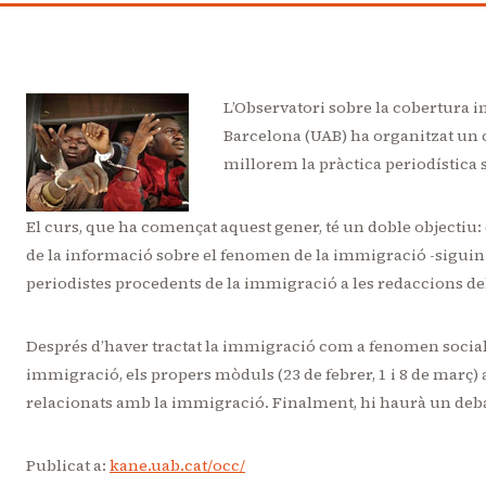
L’Observatori sobre la cobertura i
Barcelona (UAB) ha organitzat un 
millorem la pràctica periodística 
El curs, que ha començat aquest gener, té un doble objectiu:
de la informació sobre el fenomen de la immigració -siguin n
periodistes procedents de la immigració a les redaccions d
Després d’haver tractat la immigració com a fenomen social, 
immigració, els propers mòduls (23 de febrer, 1 i 8 de març)
relacionats amb la immigració. Finalment, hi haurà un deba
Publicat a:
kane.uab.cat/occ/