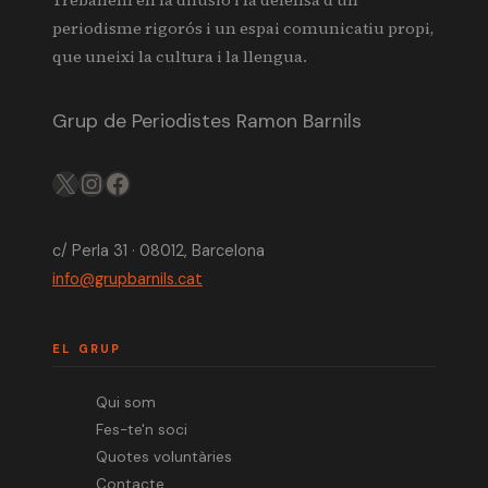
periodisme rigorós i un espai comunicatiu propi,
que uneixi la cultura i la llengua.
Grup de Periodistes Ramon Barnils
X
IG
FB
c/ Perla 31 · 08012, Barcelona
info@grupbarnils.cat
EL GRUP
Qui som
Fes-te'n soci
Quotes voluntàries
Contacte