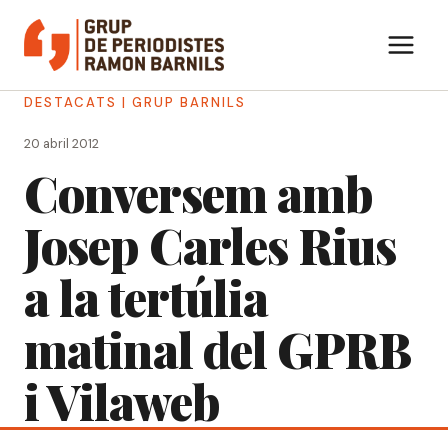
Vés
al
contingut
DESTACATS
|
GRUP BARNILS
20 abril 2012
Conversem amb
Josep Carles Rius
a la tertúlia
matinal del GPRB
i Vilaweb