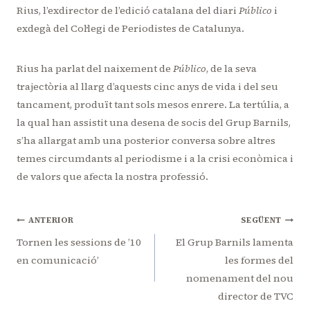
Rius, l’exdirector de l’edició catalana del diari
Público
i
exdegà del Col·legi de Periodistes de Catalunya.
Rius ha parlat del naixement de
Público
, de la seva
trajectòria al llarg d’aquests cinc anys de vida i del seu
tancament, produït tant sols mesos enrere. La tertúlia, a
la qual han assistit una desena de socis del Grup Barnils,
s’ha allargat amb una posterior conversa sobre altres
temes circumdants al periodisme i a la crisi econòmica i
de valors que afecta la nostra professió.
Navegació
ANTERIOR
SEGÜENT
d'entrades
Tornen les sessions de ’10
El Grup Barnils lamenta
en comunicació’
les formes del
nomenament del nou
director de TVC