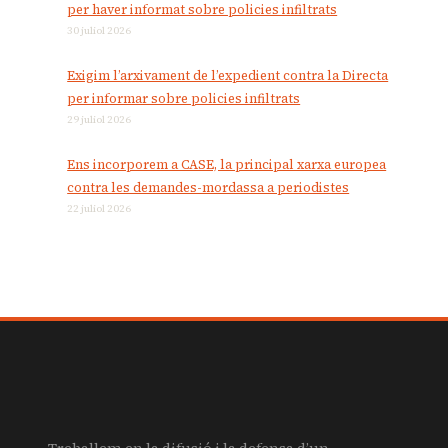
per haver informat sobre policies infiltrats
30 juliol 2026
Exigim l’arxivament de l’expedient contra la Directa
per informar sobre policies infiltrats
29 juliol 2026
Ens incorporem a CASE, la principal xarxa europea
contra les demandes-mordassa a periodistes
22 juliol 2026
Treballem en la difusió i la defensa d’un