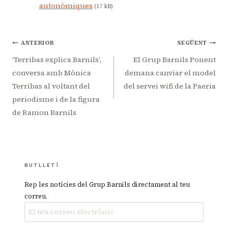
autonòmiques
(17 kB)
Navegació
ANTERIOR
SEGÜENT
d'entrades
‘Terribas explica Barnils’,
El Grup Barnils Ponent
conversa amb Mònica
demana canviar el model
Terribas al voltant del
del servei wifi de la Paeria
periodisme i de la figura
de Ramon Barnils
BUTLLETÍ
Rep les notícies del Grup Barnils directament al teu
correu.