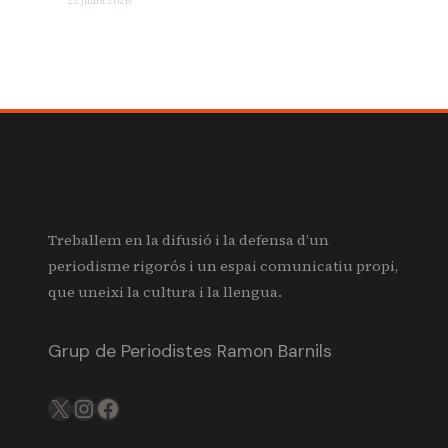
22 juliol 2026
Treballem en la difusió i la defensa d’un
periodisme rigorós i un espai comunicatiu propi,
que uneixi la cultura i la llengua.
Grup de Periodistes Ramon Barnils
X
IG
FB