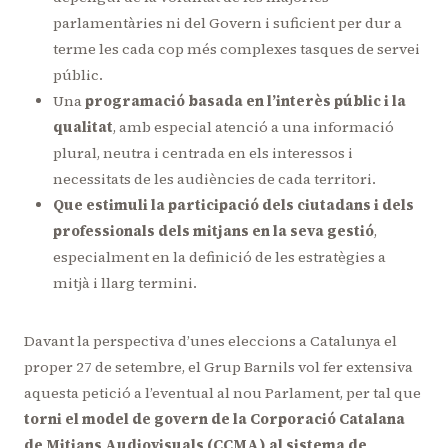
parlamentàries ni del Govern i suficient per dur a
terme les cada cop més complexes tasques de servei
públic.
Una
programació basada en l’interès públic i la
qualitat
, amb especial atenció a una informació
plural, neutra i centrada en els interessos i
necessitats de les audiències de cada territori.
Que estimuli la participació dels ciutadans i dels
professionals dels mitjans en la seva gestió
,
especialment en la definició de les estratègies a
mitjà i llarg termini.
Davant la perspectiva d’unes eleccions a Catalunya el
proper 27 de setembre, el Grup Barnils vol fer extensiva
aquesta petició a l’eventual al nou Parlament, per tal que
torni el model de govern de la Corporació Catalana
de Mitjans Audiovisuals (CCMA) al sistema de