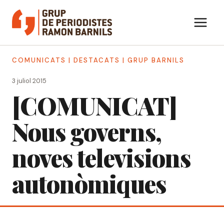
Vés
al
contingut
COMUNICATS
|
DESTACATS
|
GRUP BARNILS
3 juliol 2015
[COMUNICAT]
Nous governs,
noves televisions
autonòmiques