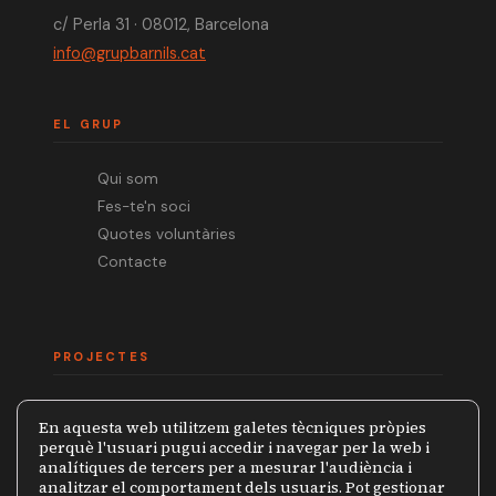
c/ Perla 31 · 08012, Barcelona
info@grupbarnils.cat
EL GRUP
Qui som
Fes-te'n soci
Quotes voluntàries
Contacte
PROJECTES
Mèdia.cat
En aquesta web utilitzem galetes tècniques pròpies
Premi Ramon Barnils
perquè l'usuari pugui accedir i navegar per la web i
analítiques de tercers per a mesurar l'audiència i
Col·lecció Periodistes
analitzar el comportament dels usuaris. Pot gestionar
Mapa de la Censura